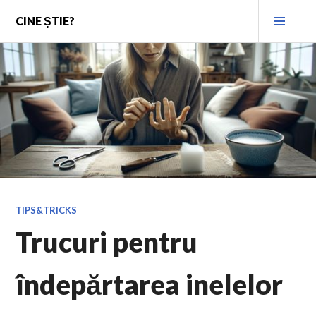
Skip
PRI
CINE ȘTIE?
to
MEN
content
TIPS&TRICKS
Trucuri pentru
îndepărtarea inelelor