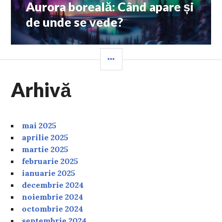
Aurora boreală: Când apare și
Next
post:
de unde se vede?
SIDEBAR
Arhivă
mai 2025
aprilie 2025
martie 2025
februarie 2025
ianuarie 2025
decembrie 2024
noiembrie 2024
octombrie 2024
septembrie 2024