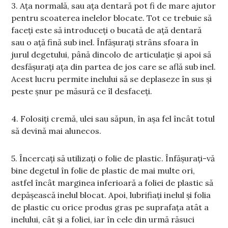
3. Ața normală, sau ața dentară pot fi de mare ajutor
pentru scoaterea inelelor blocate. Tot ce trebuie să
faceți este să introduceți o bucată de ață dentară
sau o ață fină sub inel. Înfășurați strâns sfoara în
jurul degetului, până dincolo de articulație și apoi să
desfășurați ața din partea de jos care se află sub inel.
Acest lucru permite inelului să se deplaseze în sus și
peste șnur pe măsură ce îl desfaceți.
4. Folosiți cremă, ulei sau săpun, în așa fel încât totul
să devină mai alunecos.
5. Încercați să utilizați o folie de plastic. Înfășurați-vă
bine degetul în folie de plastic de mai multe ori,
astfel încât marginea inferioară a foliei de plastic să
depășească inelul blocat. Apoi, lubrifiați inelul și folia
de plastic cu orice produs gras pe suprafața atât a
inelului, cât și a foliei, iar în cele din urmă răsuci