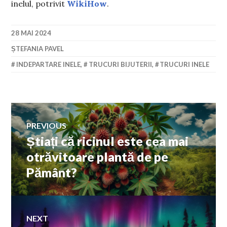
inelul, potrivit
WikiHow
.
28 MAI 2024
ȘTEFANIA PAVEL
INDEPARTARE INELE
,
TRUCURI BIJUTERII
,
TRUCURI INELE
Navigare
PREVIOUS
Știați că ricinul este cea mai
Previous
în
post:
otrăvitoare plantă de pe
Pământ?
articole
NEXT