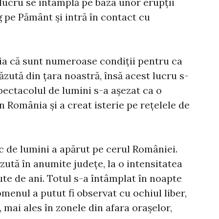
t lucru se întâmplă pe baza unor erupții
g pe Pământ și intră în contact cu
ția că sunt numeroase condiții pentru ca
ăzută din țara noastră, însă acest lucru s-
pectacolul de lumini s-a așezat ca o
 România și a creat isterie pe rețelele de
c de lumini a apărut pe cerul României.
zută în anumite județe, la o intensitatea
ute de ani. Totul s-a întâmplat în noapte
menul a putut fi observat cu ochiul liber,
 mai ales în zonele din afara orașelor,