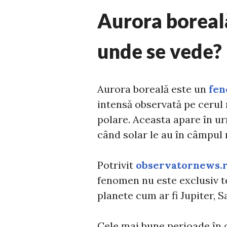
Aurora boreală
unde se vede?
Aurora boreală este un
fe
intensă observată pe cerul 
polare. Aceasta apare în u
când solar le au în câmpul
Potrivit
observatornews.r
fenomen nu este exclusiv ter
planete cum ar fi Jupiter, S
Cele mai bune perioade în 