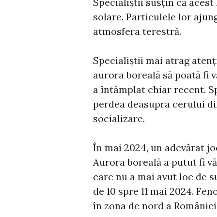
Specialiștii susțin că aces
solare. Particulele lor ajun
atmosfera terestră.
Specialiștii mai atrag aten
aurora boreală să poată fi v
a întâmplat chiar recent. S
perdea deasupra cerului din
socializare.
În mai 2024, un adevărat jo
Aurora boreală a putut fi vă
care nu a mai avut loc de s
de 10 spre 11 mai 2024. Feno
în zona de nord a României,