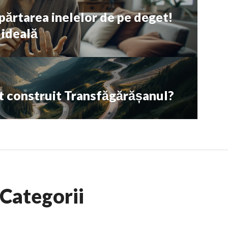
părtarea inelelor de pe deget!
 ideală
fost construit Transfăgărășanul?
Categorii