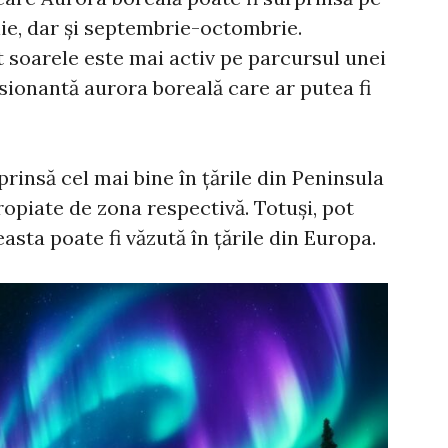
lie, dar și septembrie-octombrie.
ât soarele este mai activ pe parcursul unei
esionantă aurora boreală care ar putea fi
rinsă cel mai bine în țările din Peninsula
ropiate de zona respectivă. Totuși, pot
sta poate fi văzută în țările din Europa.