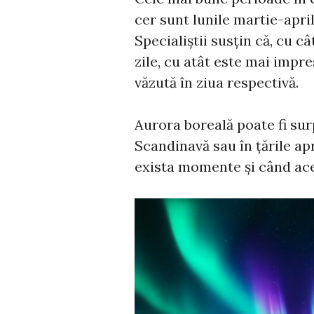
cer sunt lunile martie-apri
Specialiștii susțin că, cu c
zile, cu atât este mai impr
văzută în ziua respectivă.
Aurora boreală poate fi surp
Scandinavă sau în țările ap
exista momente și când acea