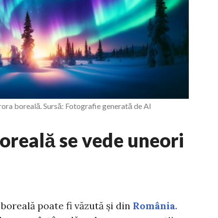
rora boreală. Sursă: Fotografie generată de AI
oreală se vede uneori
 boreală poate fi văzută și din
România
.