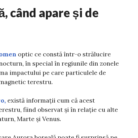
, când apare și de
nomen
optic ce constă într-o strălucire
nocturn, în special în regiunile din zonele
rma impactului pe care particulele de
 magnetic terestru.
o,
există informații cum că acest
estru, fiind observat și în relație cu alte
aturn, Marte și Venus.
care Aurora boreală poate fi surprinsă pe