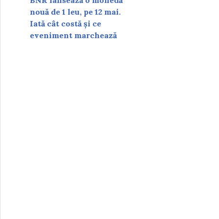
BNR lansează o monedă
nouă de 1 leu, pe 12 mai.
Iată cât costă și ce
eveniment marchează