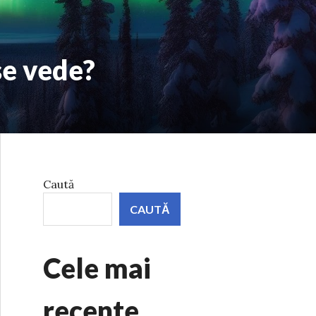
se vede?
Caută
CAUTĂ
Cele mai
recente