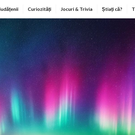
iudățenii
Curiozități
Jocuri & Trivia
Știați că?
T