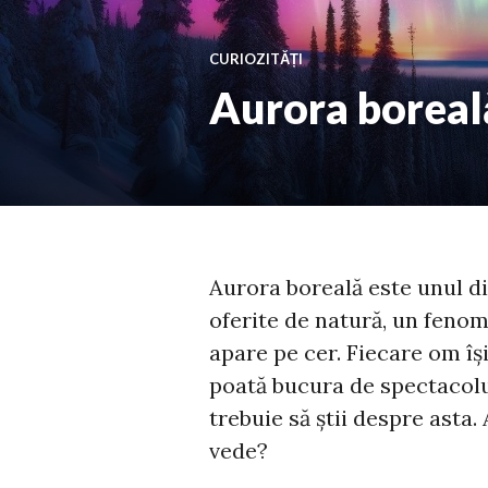
CURIOZITĂȚI
Aurora boreală
Aurora boreală este unul d
oferite de natură, un fenom
apare pe cer. Fiecare om își
poată bucura de spectacolul 
trebuie să știi despre asta
vede?