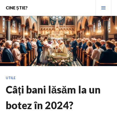
Skip
PRI
CINE ȘTIE?
to
MEN
content
UTILE
Câți bani lăsăm la un
botez în 2024?