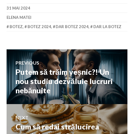
31 MAI 2024
ELENA MATEI
BOTEZ
,
BOTEZ 2024
,
DAR BOTEZ 2024
,
DAR LA BOTEZ
Navigare
PREVIOUS
Putem să trăim veșnic?! Un
Previous
în
post:
nou studiu dezvăluie lucruri
nebănuite
articole
NEXT
Cum să redai strălucirea
Next
post: