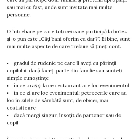
sau mai cu fast, unde sunt invitate mai multe
persoane.
O întrebare pe care toți cei care participă la botez
și-o pun este „
Câți bani oferim ca dar?”. Ei bine, sunt
mai multe aspecte de care trebuie să țineți cont.
gradul de rudenie pe care îl aveți cu părinții
copilului, dacă faceți parte din familie sau sunteți
simple cunoștințe
în ce oraș și la ce restaurant are loc evenimentul
în ce zi are loc evenimentul; petrecerile care au
loc în zilele de sâmbătă sunt, de obicei, mai
costisitoare
dacă mergi singur, însoțit de partener sau de
copil