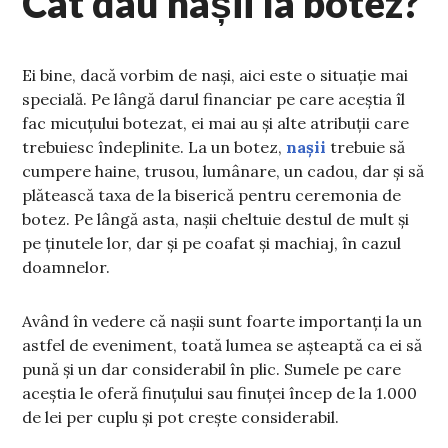
Cât dau nașii la botez?
Ei bine, dacă vorbim de nași, aici este o situație mai
specială. Pe lângă darul financiar pe care aceștia îl
fac micuțului botezat, ei mai au și alte atribuții care
trebuiesc îndeplinite. La un botez,
nașii
trebuie să
cumpere haine, trusou, lumânare, un cadou, dar și să
plătească taxa de la biserică pentru ceremonia de
botez. Pe lângă asta, nașii cheltuie destul de mult și
pe ținutele lor, dar și pe coafat și machiaj, în cazul
doamnelor.
Având în vedere că nașii sunt foarte importanți la un
astfel de eveniment, toată lumea se așteaptă ca ei să
pună și un dar considerabil în plic. Sumele pe care
aceștia le oferă finuțului sau finuței încep de la 1.000
de lei per cuplu și pot crește considerabil.