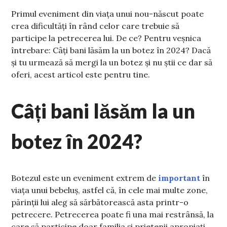
Primul eveniment din viața unui nou-născut poate
crea dificultăți în rând celor care trebuie să
participe la petrecerea lui. De ce? Pentru veșnica
întrebare:
Câți bani lăsăm la un botez în 2024?
Dacă
și tu urmează să mergi la un botez și nu știi ce dar să
oferi, acest articol este pentru tine.
Câți bani lăsăm la un
botez în 2024?
Botezul este un eveniment extrem de
important
în
viața unui bebeluș, astfel că, în cele mai multe zone,
părinții lui aleg să sărbătorească asta printr-o
petrecere. Petrecerea poate fi una mai restrânsă, la
care să participe doar familia și prietenii apropiați,