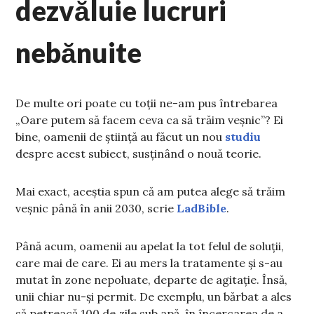
dezvăluie lucruri
nebănuite
De multe ori poate cu toții ne-am pus întrebarea
„Oare putem să facem ceva ca să trăim veșnic”? Ei
bine, oamenii de știință au făcut un nou
studiu
despre acest subiect, susținând o nouă teorie.
Mai exact, aceștia spun că am putea alege să trăim
veșnic până în anii 2030, scrie
LadBible
.
Până acum, oamenii au apelat la tot felul de soluții,
care mai de care. Ei au mers la tratamente și s-au
mutat în zone nepoluate, departe de agitație. Însă,
unii chiar nu-și permit. De exemplu, un bărbat a ales
să petreacă 100 de zile sub apă, în încercarea de a