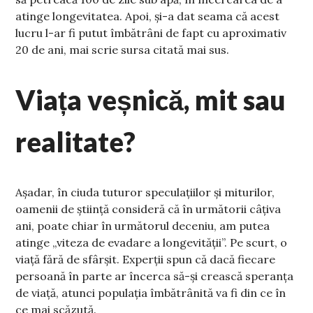
atinge longevitatea. Apoi, și-a dat seama că acest
lucru l-ar fi putut îmbătrâni de fapt cu aproximativ
20 de ani, mai scrie sursa citată mai sus.
Viața veșnică, mit sau
realitate?
Așadar, în ciuda tuturor speculațiilor și miturilor,
oamenii de știință consideră că în următorii câțiva
ani, poate chiar în următorul deceniu, am putea
atinge „viteza de evadare a longevității”. Pe scurt, o
viață fără de sfârșit. Experții spun că dacă fiecare
persoană în parte ar încerca să-și crească speranța
de viață, atunci populația îmbătrânită va fi din ce în
ce mai scăzută.