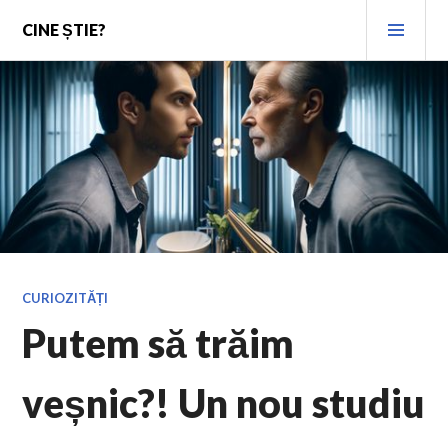
Skip
PRI
CINE ȘTIE?
to
MEN
content
CURIOZITĂȚI
Putem să trăim
veșnic?! Un nou studiu