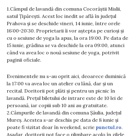
1.Câmpul de lavandă din comuna Cocorăștii Mislii,
satul Țipărești. Acest loc inedit se află în județul
Prahova și se deschide vineri, 14 iunie, între orele
16:00-20:30. Proprietarii îi vor aștepta pe curioși și
cu o sesiune de yoga la apus, la ora 19:00. Pe data de
15 iunie, grădina se va deschide la ora 09:00, atunci
când va avea loc o nouă sesiune de yoga, potrivit
paginii oficiale.
Evenimentele nu s-au oprit aici, deoarece duminică
la 17:00 va avea loc un atelier cu lână, dar și un
recital. Doritorii pot plăti și pentru un picnic în
lavandă. Prețul biletului de intrare este de 10 lei de
persoană, iar copiii sub 10 ani au gratuitate.
2.Câmpurile de lavandă din comuna Șăulia, județul
Mureș. Acestea s-ar deschis pe data de 8 iunie și
poate fi vizitat doar în weekend, scrie
punctul.ro
.
Așadar, doritorii pot face o plimbare acolo în zilele