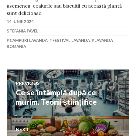
asemenea, ceaiurile sau biscuiții cu această plantă
sunt delicioase.
14 IUNIE 2024
ȘTEFANIA PAVEL
CAMPURI LAVANDA
,
FESTIVAL LAVANDA
,
LAVANDA
ROMANIA
Navigare
PREVIOUS
Ce se întâmplă după ce
Previous
în
post:
murim. Teorii științifice
articole
NEXT