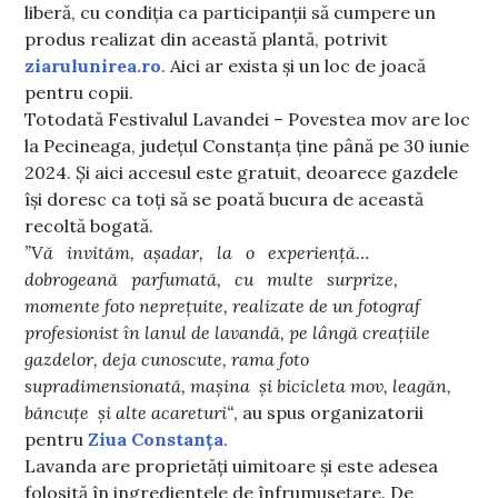
liberă, cu condiția ca participanții să cumpere un
produs realizat din această plantă, potrivit
ziarulunirea.ro
. Aici ar exista și un loc de joacă
pentru copii.
Totodată Festivalul Lavandei – Povestea mov are loc
la Pecineaga, județul Constanța ține până pe 30 iunie
2024. Și aici accesul este gratuit, deoarece gazdele
își doresc ca toți să se poată bucura de această
recoltă bogată.
”Vă invităm, așadar, la o experiență…
dobrogeană parfumată, cu multe surprize,
momente foto neprețuite, realizate de un fotograf
profesionist în lanul de lavandă, pe lângă creațiile
gazdelor, deja cunoscute, rama foto
supradimensionată, mașina și bicicleta mov, leagăn,
băncuțe și alte acareturi“
, au spus organizatorii
pentru
Ziua Constanța
.
Lavanda are proprietăți uimitoare și este adesea
folosită în ingredientele de înfrumusețare. De