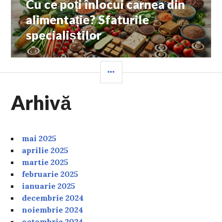
Cu ce poți înlocui carnea din
Next
post:
alimentație? Sfaturile
specialiștilor
SIDEBAR
Arhivă
mai 2025
aprilie 2025
martie 2025
februarie 2025
ianuarie 2025
decembrie 2024
noiembrie 2024
octombrie 2024