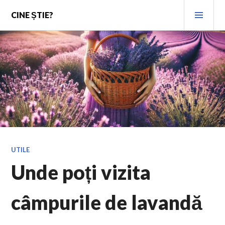
Skip
PRI
CINE ȘTIE?
to
MEN
content
UTILE
Unde poți vizita
câmpurile de lavandă