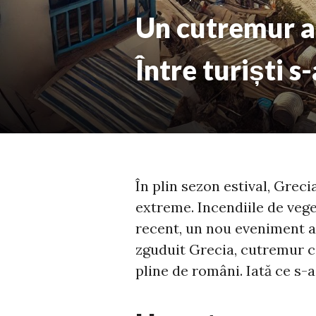
Un cutremur a 
Între turiști s
În plin sezon estival, Grec
extreme. Incendiile de vege
recent, un nou eveniment a 
zguduit Grecia, cutremur ca
pline de români. Iată ce s-