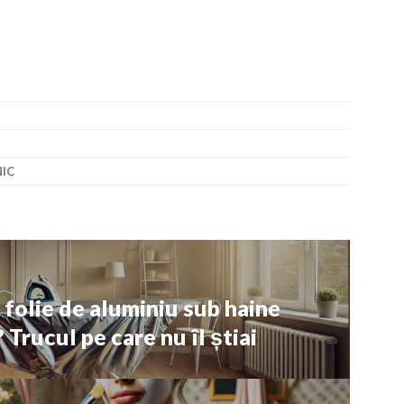
NIC
 folie de aluminiu sub haine
 Trucul pe care nu îl știai