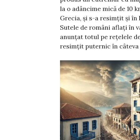
la o adâncime mică de 10 k
Grecia, și s-a resimțit și în
Sutele de români aflați în 
anunțat totul pe rețelele d
resimțit puternic în câteva 