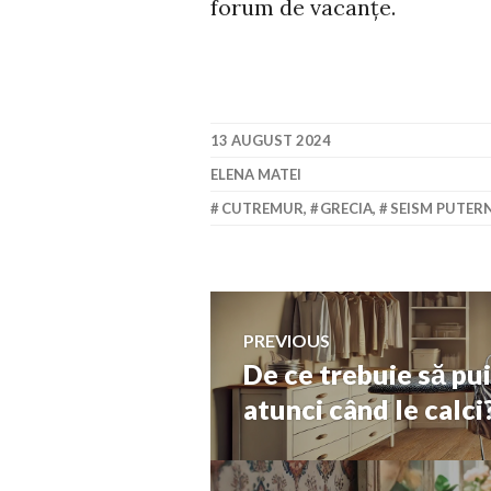
forum de vacanțe.
13 AUGUST 2024
ELENA MATEI
CUTREMUR
,
GRECIA
,
SEISM PUTER
Navigare
PREVIOUS
De ce trebuie să pui
Previous
în
post:
atunci când le calci?
articole