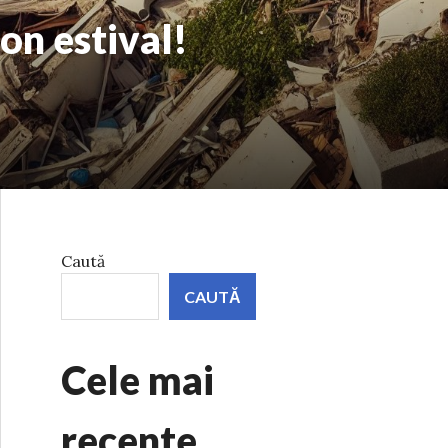
on estival!
Caută
CAUTĂ
Cele mai
recente