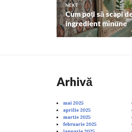
NEXT
Cum poți să scapi de
Next
post:
ingredient minune
Arhivă
mai 2025
aprilie 2025
martie 2025
februarie 2025
ianuarie 2025