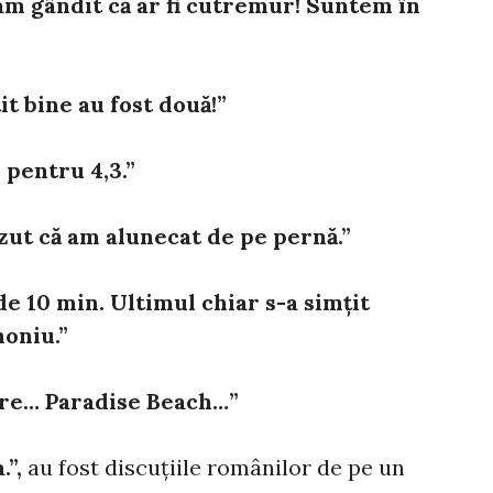
-am gândit că ar fi cutremur! Suntem în
it bine au fost două!”
 pentru 4,3.”
zut că am alunecat de pe pernă.”
de 10 min. Ultimul chiar s-a simțit
honiu.”
are… Paradise Beach…”
.”,
au fost discuțiile românilor de pe un