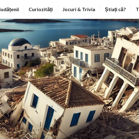
iudățenii
Curiozități
Jocuri & Trivia
Știați că?
T