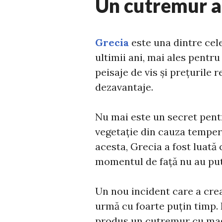
Un cutremur a
Grecia
este una dintre cele
ultimii ani, mai ales pentru
peisaje de vis și prețurile r
dezavantaje.
Nu mai este un secret pent
vegetație din cauza tempera
acesta, Grecia a fost luată 
momentul de față nu au putu
Un nou incident care a creat
urmă cu foarte puțin timp. I
produs un cutremur cu mag