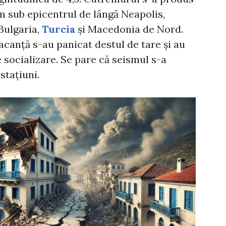
m sub epicentrul de lângă Neapolis,
 Bulgaria,
Turcia
și Macedonia de Nord.
vacanță s-au panicat destul de tare și au
e socializare. Se pare că seismul s-a
stațiuni.