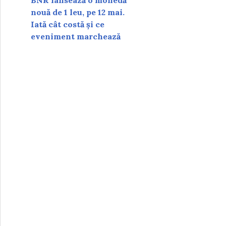
BNR lansează o monedă
nouă de 1 leu, pe 12 mai.
Iată cât costă și ce
eveniment marchează