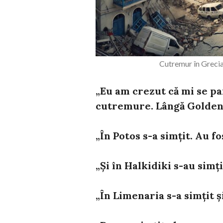
Cutremur în Grecia
„Eu am crezut că mi se pa
cutremure. Lângă Golden
„În Potos s-a simțit. Au fos
„Și în Halkidiki s-au simțit
„În Limenaria s-a simțit ș