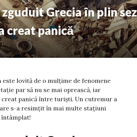
zguduit Grecia în plin sez
-a creat panică
ia este lovită de o mulțime de fenomene
tație par să nu se mai oprească, iar
creat panică între turiști. Un cutremur a
re s-a resimțit în mai multe stațiuni
a întâmplat!