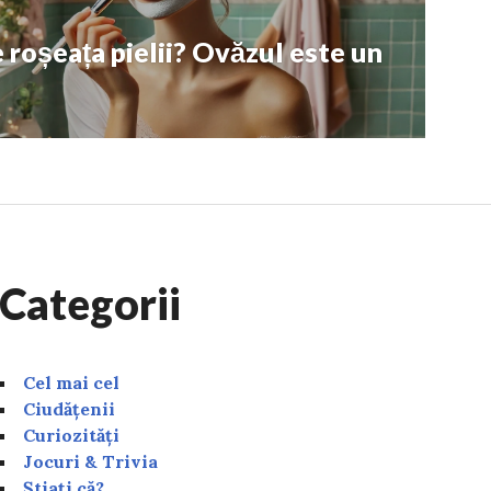
 roșeața pielii? Ovăzul este un
Categorii
Cel mai cel
Ciudățenii
Curiozități
Jocuri & Trivia
Știați că?