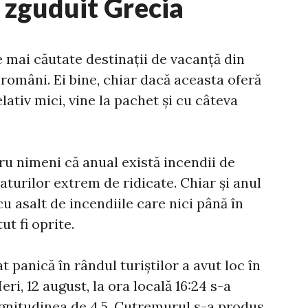
 zguduit Grecia
 mai căutate destinații de vacanță din
 români. Ei bine, chiar dacă aceasta oferă
elativ mici, vine la pachet și cu câteva
ru nimeni că anual există incendii de
turilor extrem de ridicate. Chiar și anul
cu asalt de incendiile care nici până în
t fi oprite.
 panică în rândul turiștilor a avut loc în
eri, 12 august, la ora locală 16:24 s-a
nitudinea de 4,5. Cutremurul s-a produs