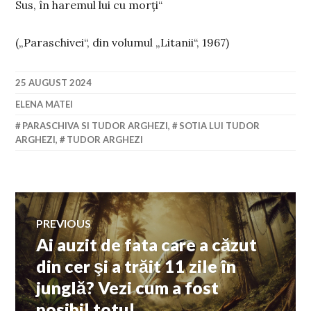
Sus, în haremul lui cu morţi“
(„Paraschivei“, din volumul „Litanii“, 1967)
25 AUGUST 2024
ELENA MATEI
PARASCHIVA SI TUDOR ARGHEZI
,
SOTIA LUI TUDOR
ARGHEZI
,
TUDOR ARGHEZI
Navigare
PREVIOUS
Ai auzit de fata care a căzut
Previous
în
post:
din cer şi a trăit 11 zile în
junglă? Vezi cum a fost
articole
posibil totul