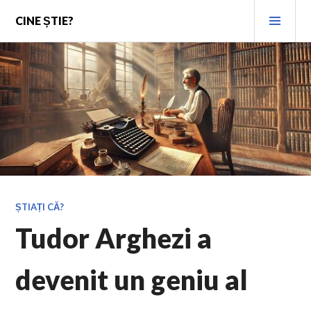
Skip
PRI
CINE ȘTIE?
to
MEN
content
ȘTIAȚI CĂ?
Tudor Arghezi a
devenit un geniu al