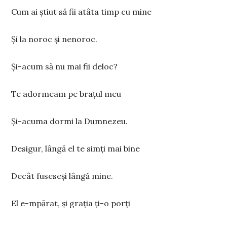
Cum ai știut să fii atâta timp cu mine
Şi la noroc şi nenoroc.
Şi-acum să nu mai fii deloc?
Te adormeam pe braţul meu
Şi-acuma dormi la Dumnezeu.
Desigur, lângă el te simţi mai bine
Decât fuseseşi lângă mine.
El e-mpărat, şi graţia ţi-o porţi