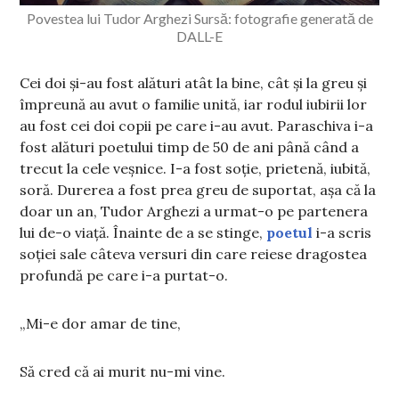
Povestea lui Tudor Arghezi Sursă: fotografie generată de
DALL-E
Cei doi și-au fost alături atât la bine, cât și la greu și
împreună au avut o familie unită, iar rodul iubirii lor
au fost cei doi copii pe care i-au avut. Paraschiva i-a
fost alături poetului timp de 50 de ani până când a
trecut la cele veșnice. I-a fost soție, prietenă, iubită,
soră. Durerea a fost prea greu de suportat, așa că la
doar un an, Tudor Arghezi a urmat-o pe partenera
lui de-o viață. Înainte de a se stinge,
poetul
i-a scris
soției sale câteva versuri din care reiese dragostea
profundă pe care i-a purtat-o.
„Mi-e dor amar de tine,
Să cred că ai murit nu-mi vine.