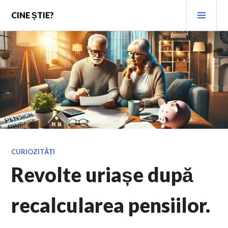
Skip
PRI
CINE ȘTIE?
to
MEN
content
CURIOZITĂȚI
Revolte uriașe după
recalcularea pensiilor.