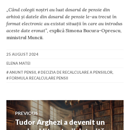
„Când colegii noştri au luat dosarul de pensie din
arhivă şi datele din dosarul de pensie le-au trecut în
format electronic au existat situaţii în care au introdus
aceste date eronat”,
explică Simona Bucura-Oprescu,
ministrul Muncii.
25 AUGUST 2024
ELENA MATEI
ANUNT PENSII
,
DECIZIA DE RECALCULARE A PENSIILOR
,
FORMULA RECALCULARE PENSII
Navigare
PREVIOUS
Tudor Arghezi a devenit un
Previous
în
post: