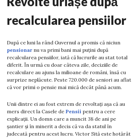
Revolte uriașe după
recalcularea pensiilor
După ce luni la rând Guvernul a promis că niciun
pensionar
nu va primi bani mai puțini după
recalcularea pensiilor, iată că lucrurile au stat total
diferit. În urmă cu doar câteva zile, deciziile de
recalculare au ajuns la milioane de români, însă cu
surprize neplăcute. Peste 720.000 de seniori au aflat
că vor primi o pensie mai mică decât până acum.
Unii dintre ei au fost extrem de revoltați așa că au
mers direct la Casele de
Pensii
pentru a cere
explicații. Un domn care a muncit 38 de ani pe
șantier și în minerit a decis că va da statul în
judecată pentru acest lucru. Victor Sită este hotărât