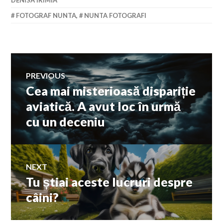
FOTOGRAF NUNTA
,
NUNTA FOTOGRAFI
Navigare
PREVIOUS
Cea mai misterioasă dispariție
Previous
în
post:
aviatică. A avut loc în urmă
cu un deceniu
articole
NEXT
Tu știai aceste lucruri despre
Next
post:
câini?