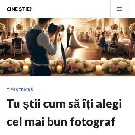
Skip
PRI
CINE ȘTIE?
to
MEN
content
TIPS&TRICKS
Tu știi cum să îți alegi
cel mai bun fotograf