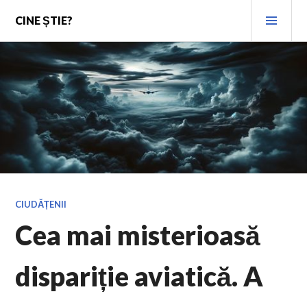
Skip
PRI
CINE ȘTIE?
to
MEN
content
CIUDĂȚENII
Cea mai misterioasă
dispariție aviatică. A