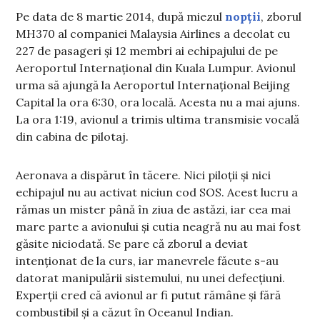
Pe data de 8 martie 2014, după miezul
nopții
, zborul
MH370 al companiei Malaysia Airlines a decolat cu
227 de pasageri și 12 membri ai echipajului de pe
Aeroportul Internațional din Kuala Lumpur. Avionul
urma să ajungă la Aeroportul Internațional Beijing
Capital la ora 6:30, ora locală. Acesta nu a mai ajuns.
La ora 1:19, avionul a trimis ultima transmisie vocală
din cabina de pilotaj.
Aeronava a dispărut în tăcere. Nici piloții și nici
echipajul nu au activat niciun cod SOS. Acest lucru a
rămas un mister până în ziua de astăzi, iar cea mai
mare parte a avionului și cutia neagră nu au mai fost
găsite niciodată. Se pare că zborul a deviat
intenționat de la curs, iar manevrele făcute s-au
datorat manipulării sistemului, nu unei defecțiuni.
Experții cred că avionul ar fi putut rămâne și fără
combustibil și a căzut în Oceanul Indian.