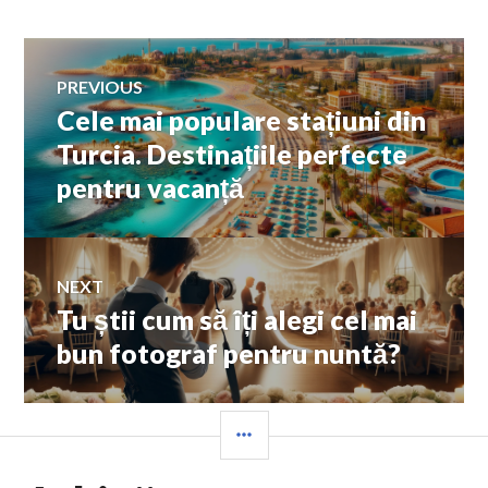
Navigare
PREVIOUS
Cele mai populare stațiuni din
Previous
în
post:
Turcia. Destinațiile perfecte
pentru vacanță
articole
NEXT
Tu știi cum să îți alegi cel mai
Next
post:
bun fotograf pentru nuntă?
SIDEBAR