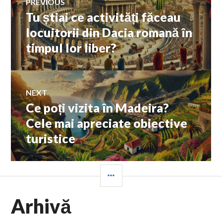
PREVIOUS
Tu știai ce activități făceau
Previous
în
post:
locuitorii din Dacia romană în
timpul lor liber?
articole
NEXT
Ce poți vizita în Madeira?
Next
post:
Cele mai apreciate obiective
turistice
SIDEBAR
Arhivă