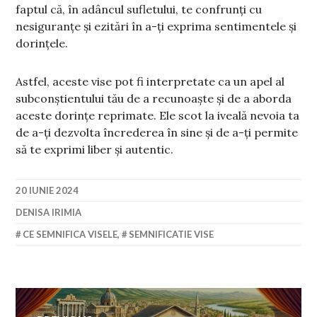
faptul că, în adâncul sufletului, te confrunți cu
nesiguranțe și ezitări în a-ți exprima sentimentele și
dorințele.
Astfel, aceste vise pot fi interpretate ca un apel al
subconștientului tău de a recunoaște și de a aborda
aceste dorințe reprimate. Ele scot la iveală nevoia ta
de a-ți dezvolta încrederea în sine și de a-ți permite
să te exprimi liber și autentic.
20 IUNIE 2024
DENISA IRIMIA
CE SEMNIFICA VISELE
,
SEMNIFICATIE VISE
Navigare