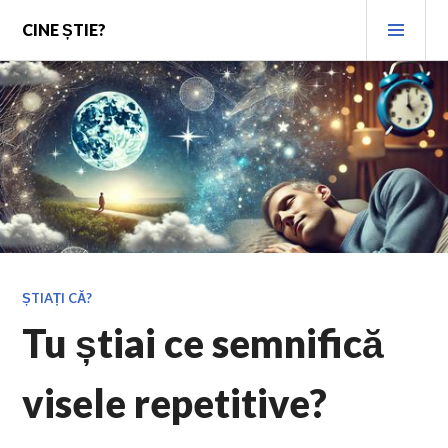
Skip
PRI
CINE ȘTIE?
to
MEN
content
ȘTIAȚI CĂ?
Tu știai ce semnifică
visele repetitive?