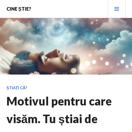
Skip
PRI
CINE ȘTIE?
to
MEN
content
ȘTIAȚI CĂ?
Motivul pentru care
visăm. Tu știai de