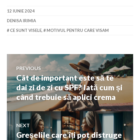
12 IUNIE 2024
DENISA IRIMIA
CE SUNT VISELE
,
MOTIVUL PENTRU CARE VISAM
Navigare
PREVIOUS
Cât de important este să te
Previous
în
post:
dai zi de zi cu SPF? Iată cum și
când trebuie să aplici crema
articole
NEXT
Greșelile care îți pot distruge
Next