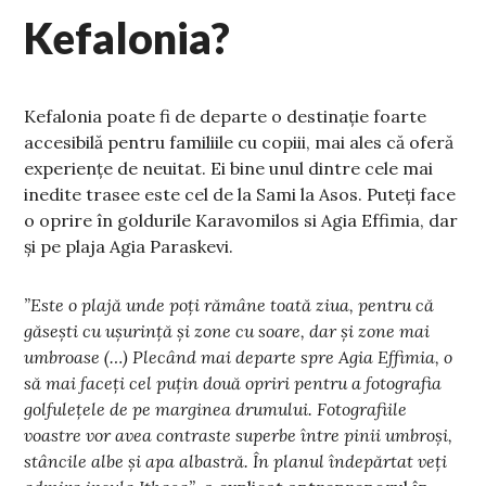
Kefalonia?
Kefalonia poate fi de departe o destinație foarte
accesibilă pentru familiile cu copiii, mai ales că oferă
experiențe de neuitat. Ei bine unul dintre cele mai
inedite trasee este cel de la Sami la Asos. Puteți face
o oprire în goldurile Karavomilos si Agia Effimia, dar
și pe plaja Agia Paraskevi.
”Este o plajă unde poți rămâne toată ziua, pentru că
găsești cu ușurință și zone cu soare, dar și zone mai
umbroase (…) Plecând mai departe spre Agia Effimia, o
să mai faceți cel puțin două opriri pentru a fotografia
golfulețele de pe marginea drumului. Fotografiile
voastre vor avea contraste superbe între pinii umbroși,
stâncile albe și apa albastră. În planul îndepărtat veți