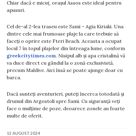
Chiar dacă e micuț, orașul Assos este ideal pentru
apusuri.
Cel de-al 2-lea traseu este Sami – Agia Kiriaki. Una
dintre cele mai frumoase plaje la care trebuie să
faceți o oprire este Fteri Beach. Aceasta a ocupat
locul 7 în topul plajelor din întreaga lume, conform
greekcitytimes.com
. Nisipul alb și apa cristalină vă
va duce direct cu gândul la o zonă exclusivistă,
precum Maldive. Aici însă se poate ajunge doar cu
barca.
Dacă sunteți aventurieri, puteți încerca totodată și
drumul din Argostoli spre Sami. Cu siguranță veți
face o mulțime de poze, deoarece zonele au foarte
multe de oferit.
12 AUGUST 2024