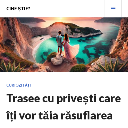
Skip
PRI
CINE ȘTIE?
to
MEN
content
CURIOZITĂȚI
Trasee cu privești care
îți vor tăia răsuflarea