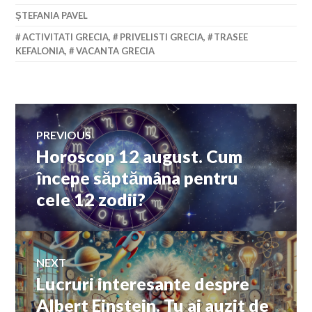
ȘTEFANIA PAVEL
ACTIVITATI GRECIA
,
PRIVELISTI GRECIA
,
TRASEE
KEFALONIA
,
VACANTA GRECIA
Navigare
PREVIOUS
Horoscop 12 august. Cum
Previous
în
post:
începe săptămâna pentru
cele 12 zodii?
articole
NEXT
Lucruri interesante despre
Next
post:
Albert Einstein. Tu ai auzit de