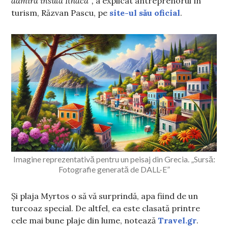
admira insula Ithaca”,
a explicat antreprenorul în
turism, Răzvan Pascu, pe
site-ul său oficial
.
Imagine reprezentativă pentru un peisaj din Grecia. „Sursă:
Fotografie generată de DALL-E”
Și plaja Myrtos o să vă surprindă, apa fiind de un
turcoaz special. De altfel, ea este clasată printre
cele mai bune plaje din lume, notează
Travel.gr
.