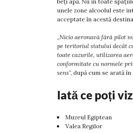
beți apă. Nu în toate spații
unele zone alcoolul este int
acceptate în acestă destina
„
Nicio aeronavă fără pilot n
pe teritoriul statului decât 
toate cazurile, utilizarea aer
conformitate cu normele priv
sens
”, după cum se arată în 
Iată ce poți viz
Muzeul Egiptean
Valea Regilor