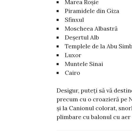
Marea Roșie
Piramidele din Giza
Sfinxul
Moscheea Albastră
Deșertul Alb
Templele de la Abu Simb
Luxor
Muntele Sinai
Cairo
Desigur, puteți să vă destin
precum cu o croazieră pe Ni
și la Canionul colorat, snork
plimbare cu balonul cu aer 