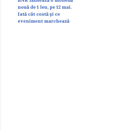
BNR lansează o monedă
nouă de 1 leu, pe 12 mai.
Iată cât costă și ce
eveniment marchează