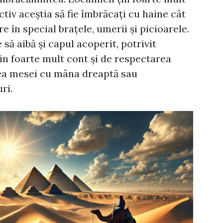
ectiv aceștia să fie îmbrăcați cu haine cât
 în special brațele, umerii și picioarele.
să aibă și capul acoperit, potrivit
țin foarte mult cont și de respectarea
rea mesei cu mâna dreaptă sau
ri.