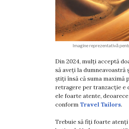
Imagine reprezentativă pentr
Din 2024, mulți acceptă doa
să aveți la dumneavoastră și
știți însă că suma maximă 
retragere per tranzacție e d
ele foarte atente, deoarece
conform
Travel Tailors
.
Trebuie să fiți foarte atenț