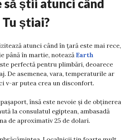
 să știi atunci când
 Tu știai?
izitează atunci când în țară este mai rece,
ie până în martie, notează
Earth
ste perfectă pentru plimbări, deoarece
saj. De asemenea, vara, temperaturile ar
ci v-ar putea crea un disconfort.
 pașaport, însă este nevoie și de obținerea
inută la consulatul egiptean, ambasadă
ma de aproximativ 25 de dolari.
mbrăcămintea. Localnicii țin foarte mult