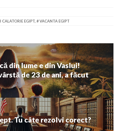
I CALATORIE EGIPT
,
VACANTA EGIPT
că din lume e din Vaslui!
vârstă de 23 de ani, a făcut
ept. Tu câte rezolvi corect?