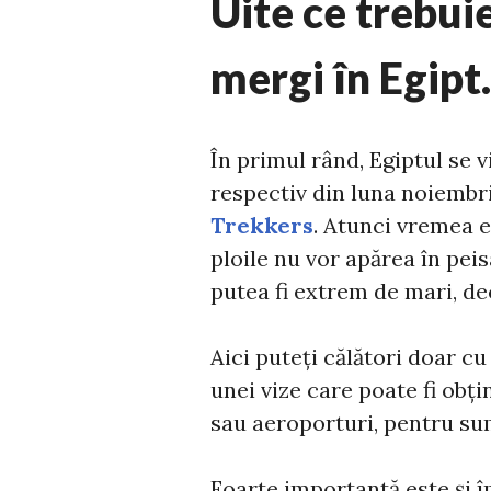
Uite ce trebuie
mergi în Egipt.
În primul rând, Egiptul se v
respectiv din luna noiembr
Trekkers
. Atunci vremea e
ploile nu vor apărea în pei
putea fi extrem de mari, de
Aici puteți călători doar cu
unei vize care poate fi obț
sau aeroporturi, pentru su
Foarte importantă este și î