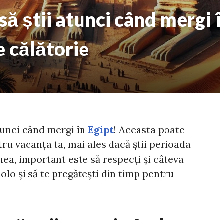
să știi atunci când mergi î
e călătorie
atunci când mergi în
Egipt
! Aceasta poate
tru vacanța ta, mai ales dacă știi perioada
ea, important este să respecți și câteva
olo și să te pregătești din timp pentru