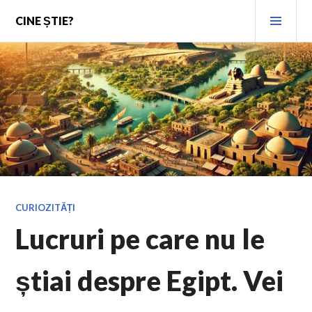
Skip
PRI
CINE ȘTIE?
to
MEN
content
CURIOZITĂȚI
Lucruri pe care nu le
știai despre Egipt. Vei