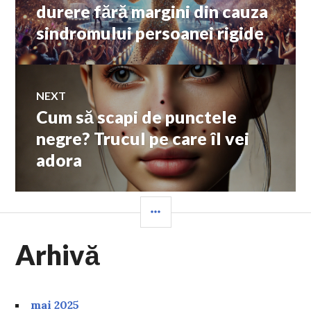
durere fără margini din cauza
articole
sindromului persoanei rigide
NEXT
Cum să scapi de punctele
Next
post:
negre? Trucul pe care îl vei
adora
SIDEBAR
Arhivă
mai 2025