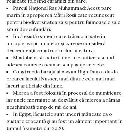
realizate folosind cărămizi din sare.
Parcul Național Ras Muhammad: Acest parc
marin în apropierea Mării Roșii este recunoscut
pentru biodiversitatea sa și pentru faimoasele sale
situri de scufundări.
Încă există oameni care trăiesc în sate în
apropierea piramidelor și care se consideră
descendenții constructorilor acestora.
Mastabele, structuri funerare antice, ascund
adesea camere ascunse sau pasaje secrete.
Construcția barajului Aswan High Dam a dus la
crearea lacului Nasser, unul dintre cele mai mari
lacuri artificiale din lume.
Mierea a fost folosită în procesul de mumificare,
iar unele morminte au dezvăluit că mierea a rămas
neschimbată timp de mii de ani.
În Egipt, lăcustele sunt uneori mâncate ca o
gustare crocantă și au fost un aliment important în
timpul foametei din 2020.