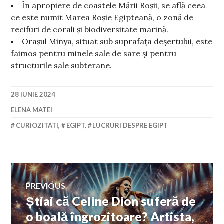
În apropiere de coastele Mării Roșii, se află ceea
ce este numit Marea Roșie Egipteană, o zonă de
recifuri de corali și biodiversitate marină.
Orașul Minya, situat sub suprafața deșertului, este
faimos pentru minele sale de sare și pentru
structurile sale subterane.
28 IUNIE 2024
ELENA MATEI
CURIOZITATI
,
EGIPT
,
LUCRURI DESPRE EGIPT
Navigare
PREVIOUS
Știai că Celine Dion suferă de
Previous
în
post:
o boală îngrozitoare? Artista,