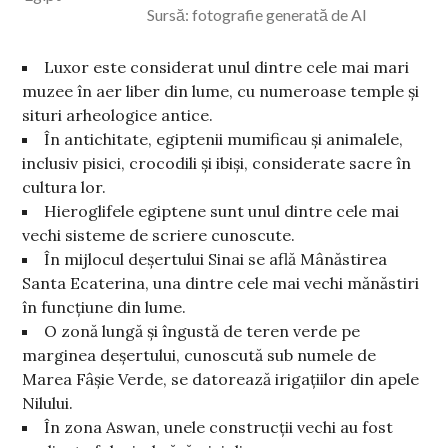
Sursă: fotografie generată de AI
Luxor este considerat unul dintre cele mai mari
muzee în aer liber din lume, cu numeroase temple și
situri arheologice antice.
În antichitate, egiptenii mumificau și animalele,
inclusiv pisici, crocodili și ibiși, considerate sacre în
cultura lor.
Hieroglifele egiptene sunt unul dintre cele mai
vechi sisteme de scriere cunoscute.
În mijlocul deșertului Sinai se află Mânăstirea
Santa Ecaterina, una dintre cele mai vechi mănăstiri
în funcțiune din lume.
O zonă lungă și îngustă de teren verde pe
marginea deșertului, cunoscută sub numele de
Marea Fâșie Verde, se datorează irigațiilor din apele
Nilului.
În zona Aswan, unele construcții vechi au fost