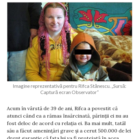
Imagine reprezentativă pentru Rifca Stănescu. „Sursă:
Captură ecran Observator”
Acum în vârstă de 39 de ani, Rifca a povestit că
atunci când ea a rămas însărcinată, părinții ei nu au
fost deloc de acord cu relația ei. Ba mai mult, tatăl
său a făcut amenințări grave și a cerut 500.000 de lei
drept garanție că fata lui va fi protejată în acea