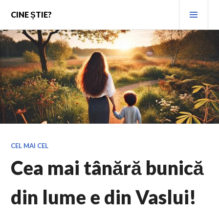
Skip
PRI
CINE ȘTIE?
to
MEN
content
CEL MAI CEL
Cea mai tânără bunică
din lume e din Vaslui!