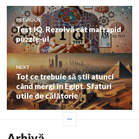
Navigare
PREVIOUS
Test IQ. Rezolvă cât mai rapid
Previous
în
post:
puzzle-ul
articole
NEXT
Tot ce trebuie să știi atunci
Next
post:
când mergi în Egipt. Sfaturi
utile de călătorie
SIDEBAR
Arhivă