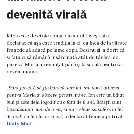
devenită virală
Rifca este de etnie romă, din satul Invești și a
declarat că așa este tradiția la ei, ca încă de la vârste
fragede să aducă pe lume copii. Deși nu și-a dorit că
și fata ei să rămână însărcinată atât de tânără, se
pare că Maria a renunțat până și la școală pentru a
deveni mamă.
„Sunt fericită să fiu bunică, dar mi-am dorit altceva
pentru Maria și altceva pentru mine. Ion este un băiat
bun și este deja logodit cu o fată de 8 ani. Băieții sunt
întotdeauna buni de avut, ei nu trebuie să sufere la fel
de mult ca fetele, cred eu
”, a declarat femeia potrivit
Daily Mail
.