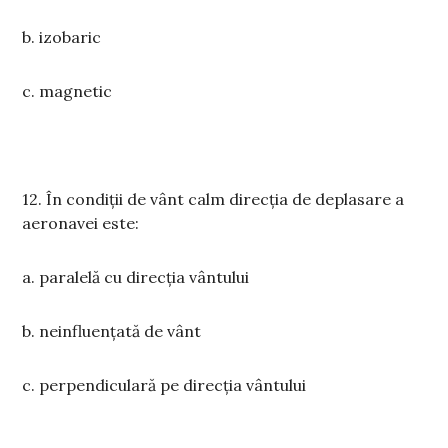
b. izobaric
c. magnetic
12. În condiții de vânt calm direcția de deplasare a
aeronavei este:
a. paralelă cu direcția vântului
b. neinfluențată de vânt
c. perpendiculară pe direcția vântului