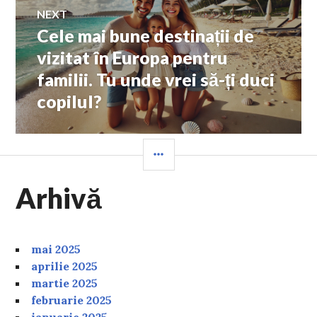
NEXT
Cele mai bune destinații de
Next
post:
vizitat în Europa pentru
familii. Tu unde vrei să-ți duci
copilul?
SIDEBAR
Arhivă
mai 2025
aprilie 2025
martie 2025
februarie 2025
ianuarie 2025