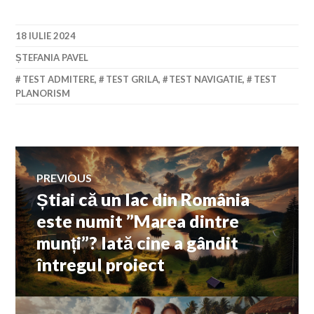
18 IULIE 2024
ȘTEFANIA PAVEL
TEST ADMITERE
,
TEST GRILA
,
TEST NAVIGATIE
,
TEST
PLANORISM
Navigare
PREVIOUS
Știai că un lac din România
Previous
în
post:
este numit ”Marea dintre
munți”? Iată cine a gândit
articole
întregul proiect