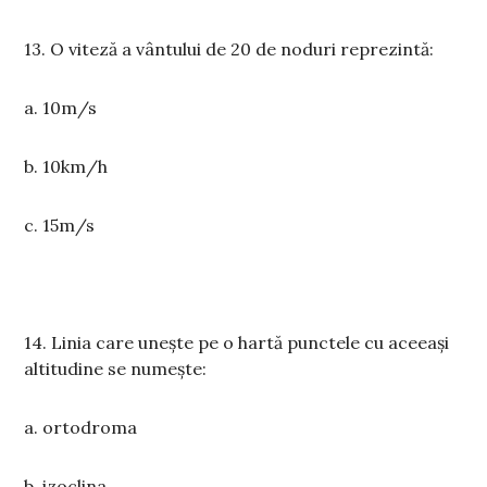
13. O viteză a vântului de 20 de noduri reprezintă:
a. 10m/s
b. 10km/h
c. 15m/s
14. Linia care unește pe o hartă punctele cu aceeași
altitudine se numește:
a. ortodroma
b. izoclina