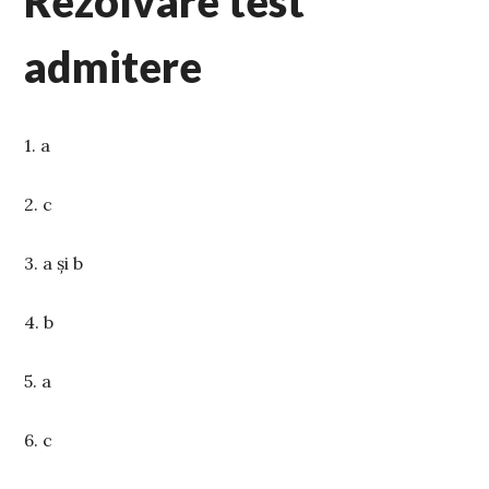
Rezolvare test
admitere
1. a
2. c
3. a și b
4. b
5. a
6. c