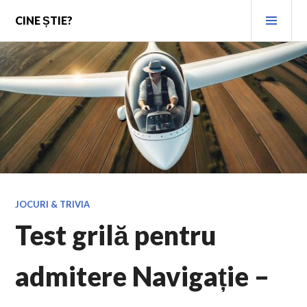
Skip
PRI
CINE ȘTIE?
to
MEN
content
JOCURI & TRIVIA
Test grilă pentru
admitere Navigație –