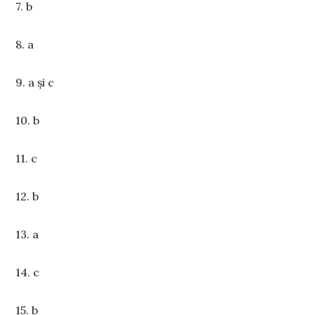
7. b
8. a
9. a și c
10. b
11. c
12. b
13. a
14. c
15. b