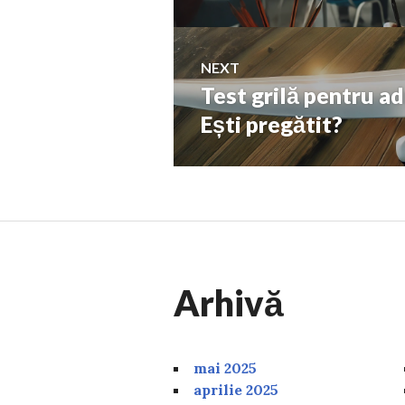
articole
NEXT
Test grilă pentru a
Next
post:
Ești pregătit?
Arhivă
mai 2025
aprilie 2025