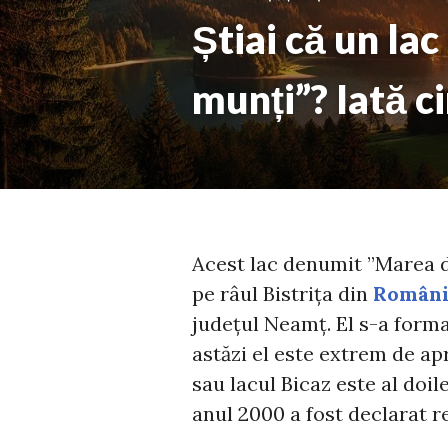
Știai că un la
munți”? Iată c
Acest lac denumit ”Marea de 
pe râul Bistrița din
Români
județul Neamț. El s-a forma
astăzi el este extrem de apr
sau lacul Bicaz este al doile
anul 2000 a fost declarat r