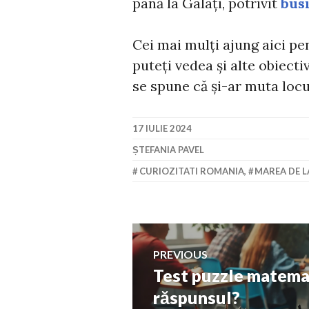
până la Galați, potrivit
bus
Cei mai mulți ajung aici pen
puteți vedea și alte obiect
se spune că și-ar muta locu
17 IULIE 2024
ȘTEFANIA PAVEL
CURIOZITATI ROMANIA
,
MAREA DE 
Navigare
PREVIOUS
Test puzzle matemat
Previous
în
post:
răspunsul?