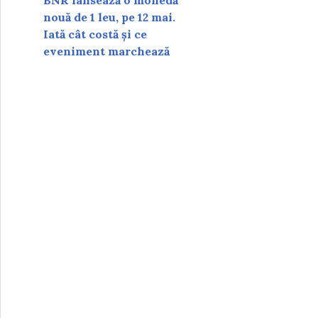
BNR lansează o monedă
nouă de 1 leu, pe 12 mai.
Iată cât costă și ce
eveniment marchează