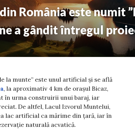
c din România este numit 
ine a gândit întregul proie
la munte” este unul artificial și se află
a
, la aproximativ 4 km de
orașul Bicaz,
t în urma construirii unui baraj, iar
eciat. De altfel, Lacul Izvorul Muntelui,
a lac artificial ca mărime din țară, iar în
ezervație naturală acvatică.