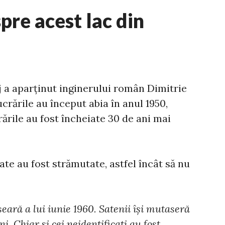
pre acest lac din
j a aparținut inginerului român Dimitrie
ucrările au început abia în anul 1950,
rările au fost încheiate 30 de ani mai
ate au fost strămutate, astfel încât să nu
 seară a lui iunie 1960. Satenii își mutaseră
ni. Chiar și cei neidentificați au fost