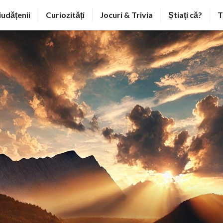
iudățenii
Curiozități
Jocuri & Trivia
Știați că?
T