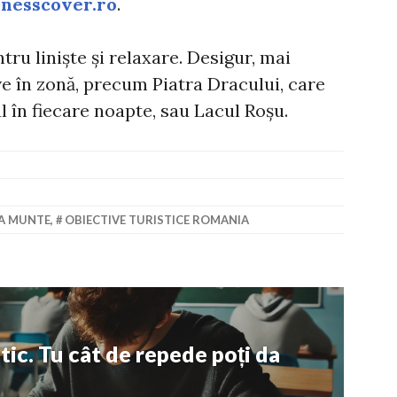
inesscover.ro
.
tru liniște și relaxare. Desigur, mai
ive în zonă, precum Piatra Dracului, care
l în fiecare noapte, sau Lacul Roșu.
LA MUNTE
,
OBIECTIVE TURISTICE ROMANIA
ic. Tu cât de repede poți da