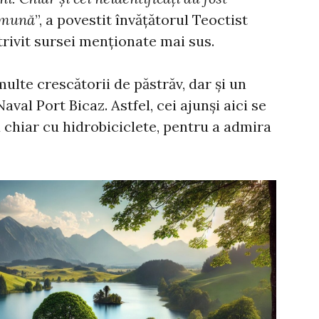
omună
”, a povestit învățătorul Teoctist
trivit sursei menționate mai sus.
multe crescătorii de păstrăv, dar și un
val Port Bicaz. Astfel, cei ajunși aici se
 chiar cu hidrobiciclete, pentru a admira