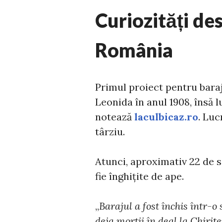
Curiozități des
România
Primul proiect pentru bara
Leonida în anul 1908, însă l
notează
laculbicaz.ro
. Luc
târziu.
Atunci, aproximativ 22 de s
fie înghițite de ape.
„
Barajul a fost închis într-o
deja morții în deal la Chirițe