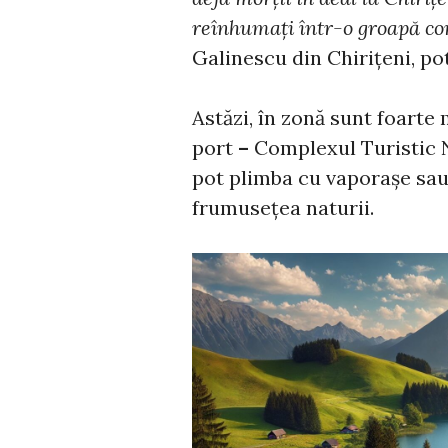
reînhumați într-o groapă c
Galinescu din Chirițeni, po
Astăzi, în zonă sunt foarte 
port
–
Complexul Turistic Na
pot plimba cu vaporașe sau
frumusețea naturii.