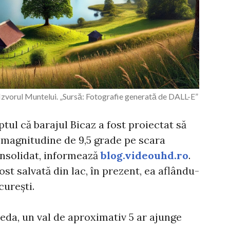
Izvorul Muntelui. „Sursă: Fotografie generată de DALL-E”
tul că barajul Bicaz a fost proiectat să
 magnitudine de 9,5 grade pe scara
consolidat, informează
blog.videouhd.ro
.
st salvată din lac, în prezent, ea aflându-
curești.
ceda, un val de aproximativ 5 ar ajunge