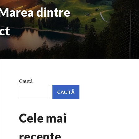
”Marea dintre
ct
Caută
CAUTĂ
Cele mai
recente