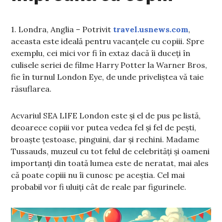
1. Londra, Anglia – Potrivit
travel.usnews.com
,
aceasta este ideală pentru vacanțele cu copiii. Spre
exemplu, cei mici vor fi în extaz dacă îi duceți în
culisele seriei de filme Harry Potter la Warner Bros,
fie în turnul London Eye, de unde priveliștea vă taie
răsuflarea.
Acvariul SEA LIFE London este și el de pus pe listă,
deoarece copiii vor putea vedea fel și fel de pești,
broaște țestoase, pinguini, dar și rechini. Madame
Tussauds, muzeul cu tot felul de celebrități și oameni
importanți din toată lumea este de neratat, mai ales
că poate copiii nu îi cunosc pe aceștia. Cel mai
probabil vor fi uluiți cât de reale par figurinele.