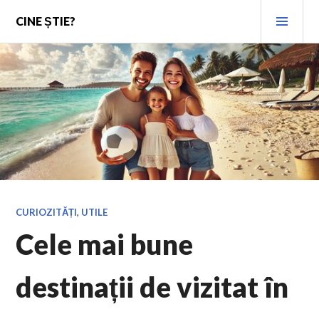
Skip
PRI
CINE ȘTIE?
to
MEN
content
CURIOZITĂȚI
,
UTILE
Cele mai bune
destinații de vizitat în