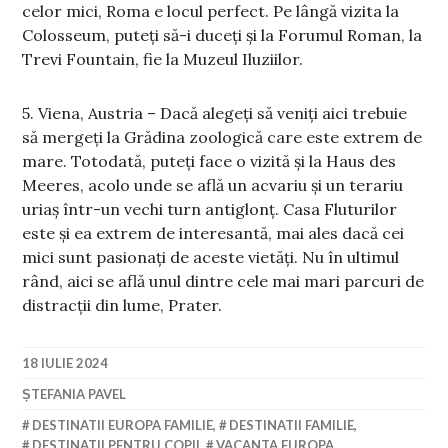
celor mici, Roma e locul perfect. Pe lângă vizita la
Colosseum, puteți să-i duceți și la Forumul Roman, la
Trevi Fountain, fie la Muzeul Iluziilor.
5. Viena, Austria – Dacă alegeți să veniți aici trebuie
să mergeți la Grădina zoologică care este extrem de
mare. Totodată, puteți face o vizită și la Haus des
Meeres, acolo unde se află un acvariu și un terariu
uriaș într-un vechi turn antiglonț. Casa Fluturilor
este și ea extrem de interesantă, mai ales dacă cei
mici sunt pasionați de aceste vietăți. Nu în ultimul
rând, aici se află unul dintre cele mai mari parcuri de
distracții din lume, Prater.
18 IULIE 2024
ȘTEFANIA PAVEL
DESTINATII EUROPA FAMILIE
,
DESTINATII FAMILIE
,
DESTINATII PENTRU COPII
,
VACANTA EUROPA