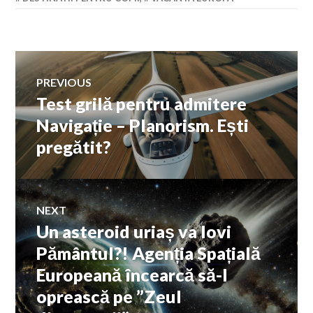
Navigare
PREVIOUS
Test grilă pentru admitere
Previous
în
post:
Navigație – Planorism. Ești
pregătit?
articole
NEXT
Un asteroid uriaș va lovi
Next
post:
Pământul?! Agenția Spațială
Europeană încearcă să-l
oprească pe ”Zeul