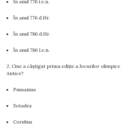
În anul 776 î.e.n.
În anul 776 d.Hr.
În anul 786 d.Hr.
În anul 786 î.e.n.
2. Cine a câștigat prima ediție a Jocurilor olimpice
Antice?
Pausanias
Sotades
Corubus