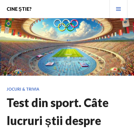
Skip
PRI
CINE ȘTIE?
to
MEN
content
JOCURI & TRIVIA
Test din sport. Câte
lucruri știi despre