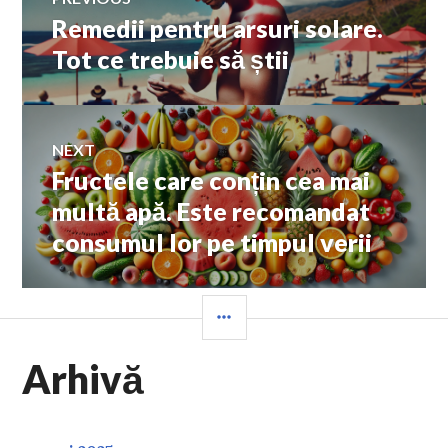
Remedii pentru arsuri solare.
Previous
în
post:
Tot ce trebuie să știi
articole
NEXT
Fructele care conțin cea mai
Next
post:
multă apă. Este recomandat
consumul lor pe timpul verii
SIDEBAR
Arhivă