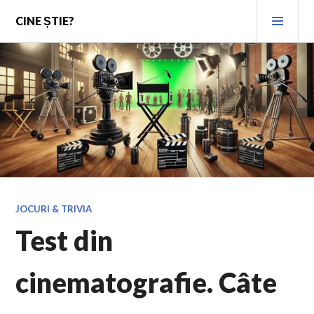
Skip
PRI
CINE ȘTIE?
to
MEN
content
JOCURI & TRIVIA
Test din
cinematografie. Câte