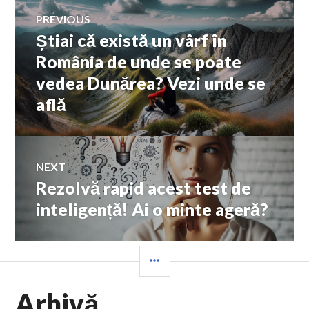
Navigare
PREVIOUS
Știai că există un vârf în
Previous
în
post:
România de unde se poate
vedea Dunărea? Vezi unde se
articole
află
NEXT
Rezolvă rapid acest test de
Next
post:
inteligență! Ai o minte ageră?
SIDEBAR
Arhivă