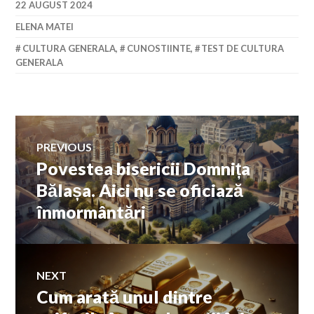
22 AUGUST 2024
ELENA MATEI
CULTURA GENERALA
,
CUNOSTIINTE
,
TEST DE CULTURA
GENERALA
Navigare
PREVIOUS
Povestea bisericii Domnița
Previous
în
post:
Bălașa. Aici nu se oficiază
înmormântări
articole
NEXT
Cum arată unul dintre
Next
post: