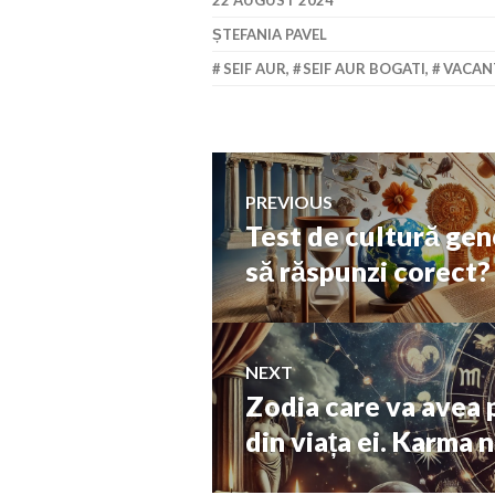
22 AUGUST 2024
ȘTEFANIA PAVEL
SEIF AUR
,
SEIF AUR BOGATI
,
VACAN
Navigare
PREVIOUS
Test de cultură gene
Previous
în
post:
să răspunzi corect?
articole
NEXT
Zodia care va avea 
Next
post:
din viața ei. Karma n