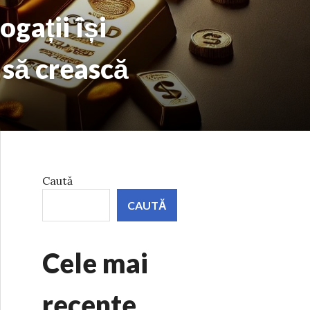
ogații își
 să crească
Caută
CAUTĂ
Cele mai
recente