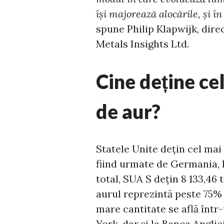
îşi majorează alocările, şi î
spune Philip Klapwijk, dire
Metals Insights Ltd.
Cine deține ce
de aur?
Statele Unite dețin cel mai
fiind urmate de Germania, It
total, SUA S dețin 8 133,46 
aurul reprezintă peste 75% 
mare cantitate se află într
York, dar și la Banca Angliei