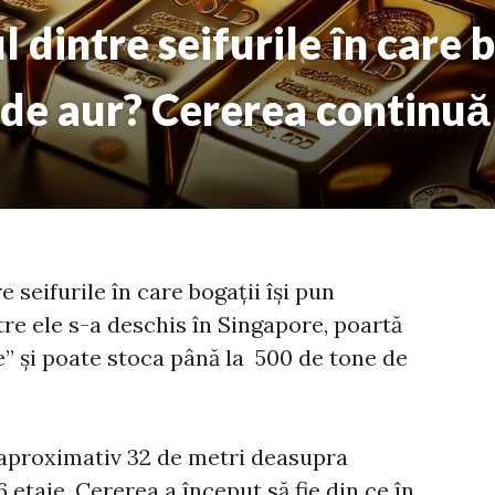
dintre seifurile în care b
 de aur? Cererea continuă
e seifurile în care bogații își pun
tre ele s-a deschis în Singapore, poartă
 și poate stoca până la 500 de tone de
la aproximativ 32 de metri deasupra
 etaje. Cererea a început să fie din ce în