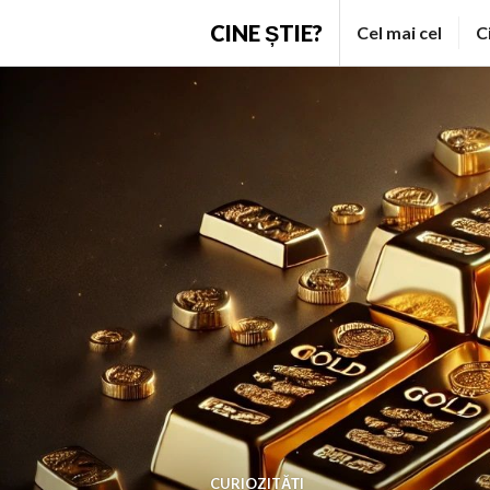
Skip
CINE ȘTIE?
Cel mai cel
C
to
content
CURIOZITĂȚI