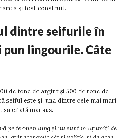
are a și fost construit.
 dintre seifurile în
i pun lingourile. Câte
 000 de tone de argint și 500 de tone de
că seiful este și una dintre cele mai mari
rsa citată mai sus.
vă pe termen lung şi nu sunt mulţumiţi de
, atât economic cât şi politic, şi de acea