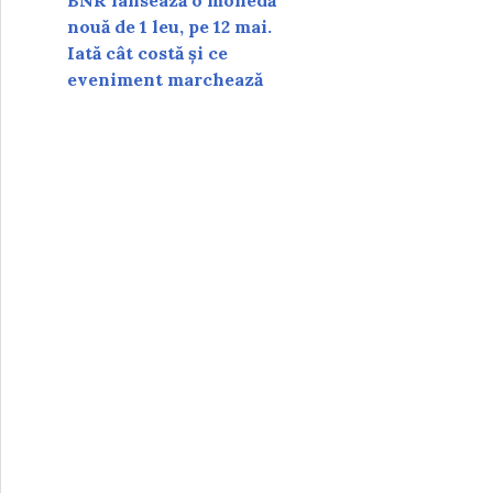
BNR lansează o monedă
nouă de 1 leu, pe 12 mai.
Iată cât costă și ce
eveniment marchează