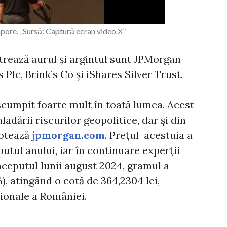
apore. „Sursă: Captură ecran video X”
trează aurul și argintul sunt JPMorgan
Plc, Brink’s Co și iShares Silver Trust.
scumpit foarte mult în toată lumea. Acest
ladării riscurilor geopolitice, dar și din
notează
jpmorgan.com
. Prețul acestuia a
utul anului, iar în continuare experții
nceputul lunii august 2024, gramul a
), atingând o cotă de 364,2304 lei,
ionale a României.