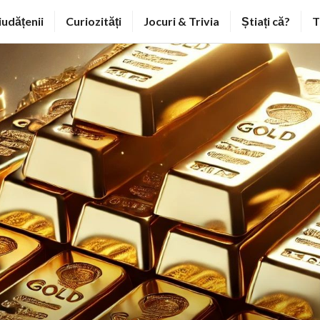
iudățenii
Curiozități
Jocuri & Trivia
Știați că?
T