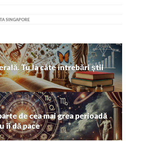
TA SINGAPORE
rală. Tu la câte întrebări știi
parte de cea mai grea perioadă
u îi dă pace