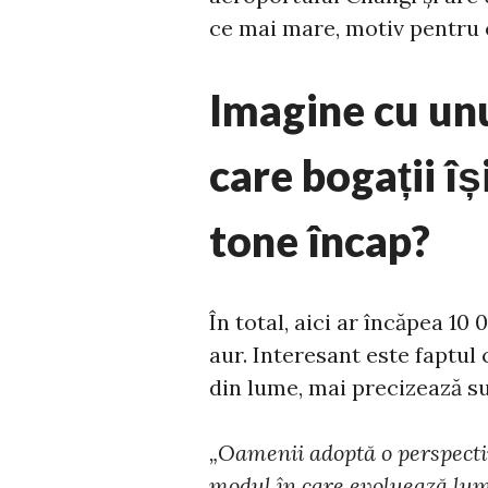
ce mai mare, motiv pentru c
Imagine cu unul
care bogații îș
tone încap?
În total, aici ar încăpea 10
aur. Interesant este faptul 
din lume, mai precizează su
„Oamenii adoptă o perspecti
modul în care evoluează lumea