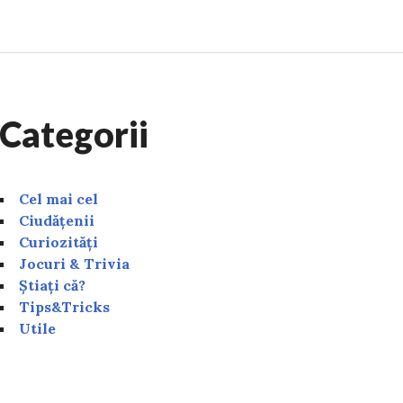
Categorii
Cel mai cel
Ciudățenii
Curiozități
Jocuri & Trivia
Știați că?
Tips&Tricks
Utile