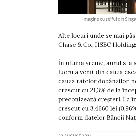
Imagine cu seiful din Sing
Alte locuri unde se mai păs
Chase & Co., HSBC Holdings 
În ultima vreme, aurul s-a 
lucru a venit din cauza esca
cauza ratelor dobânzilor, 
crescut cu 21,3% de la încep
preconizează creșteri. La î
crescut cu 3,4660 lei (0,96%
conform datelor Băncii Naț