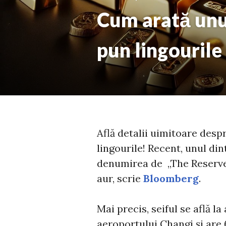
Cum arată unul 
pun lingourile
Află detalii uimitoare despr
lingourile! Recent, unul din
denumirea de „The Reserve”
aur, scrie
Bloomberg
.
Mai precis, seiful se află 
aeroportului Changi și are 6