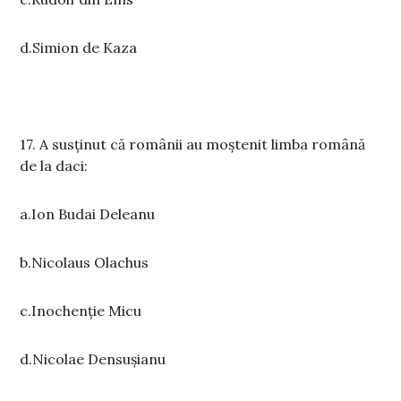
d.Simion de Kaza
17. A susținut că românii au moștenit limba română
de la daci:
a.Ion Budai Deleanu
b.Nicolaus Olachus
c.Inochenție Micu
d.Nicolae Densușianu