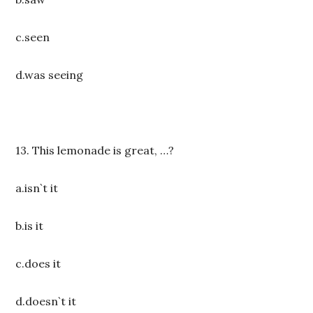
c.seen
d.was seeing
13. This lemonade is great, …?
a.isn`t it
b.is it
c.does it
d.doesn`t it