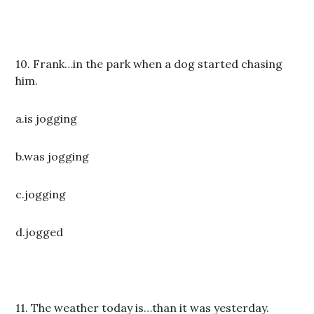
10. Frank…in the park when a dog started chasing
him.
a.is jogging
b.was jogging
c.jogging
d.jogged
11. The weather today is…than it was yesterday.