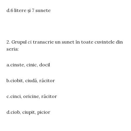
d.6 litere și 7 sunete
2. Grupul
ci
transcrie un sunet în toate cuvintele din
seria:
a.cinste, cinic, docil
b.ciobit, ciudă, răcitor
c.cinci, oricine, răcitor
d.ciob, ciupit, picior