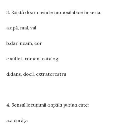
3. Există doar cuvinte monosilabice în seria:
a.apă, mal, val
b.dar, neam, cor
c.suflet, roman, catalog
d.dans, docil, extraterestru
4. Sensul locuțiunii
a spăla putina
este:
a.a curăța