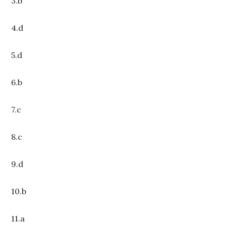
3.b
4.d
5.d
6.b
7.c
8.c
9.d
10.b
11.a