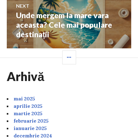
NEXT
Unde mergem la mare vara
Next
post:
aceasta? Cele mai populare
destinații
SIDEBAR
Arhivă
mai 2025
aprilie 2025
martie 2025
februarie 2025
ianuarie 2025
decembrie 2024