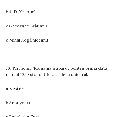
b.A. D. Xenopol
c.Gheorghe Brătianu
d.Mihai Kogălniceanu
16. Termenul ”România a apărut pentru prima dată
în anul 1250 și a fost folosit de cronicarul:
a.Nestor
b.Anonymus
c.Rudolf din Ems