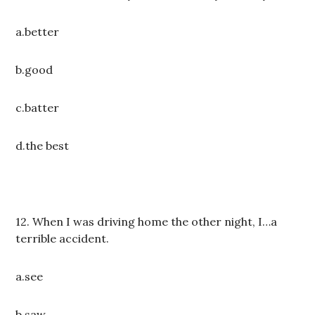
a.better
b.good
c.batter
d.the best
12. When I was driving home the other night, I…a
terrible accident.
a.see
b.saw