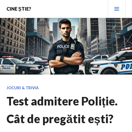
Skip
PRI
CINE ȘTIE?
to
MEN
content
JOCURI & TRIVIA
Test admitere Poliție.
Cât de pregătit ești?