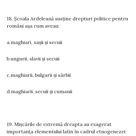
18. Școala Ardeleană susține drepturi politice pentru
români așa cum aveau:
a.maghiari, sașii și secuii
b.ungurii, slavii și secuii
c.maghiarii, bulgarii și sârbii
d.maghiarii, secuii și cumanii
19. Mișcările de extremă dreapta au exagerat
importanța elementului latin în cadrul etnogenezei