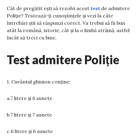
Cât de pregătit ești să rezolvi acest
test
de admitere
Poliție? Testează-ți cunoștințele și vezi la câte
întrebări știi să răspunzi corect. Va trebui să fii bun
atât la română, istorie, cât și la o limbă străină, astfel
încât să treci cu bine.
Test admitere Poliție
1. Cuvântul ghinion conține:
a.7 litere și 6 sunete
b.7 litere și 7 sunete
c.6 litere și 6 sunete