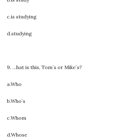
c.is studying
d.studying
9. …hat is this, Tom`s or Mike`s?
a.Who
b.Who`s
c.Whom
d.Whose