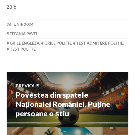
20.b
26 IUNIE 2024
ȘTEFANIA PAVEL
GRILE ENGLEZA
,
GRILE POLITIE
,
TEST ADMITERE POLITIE
,
TEST POLITIE
Navigare
PREVIOUS
Povestea din spatele
Previous
în
post:
Naționalei României. Puține
persoane o știu
articole