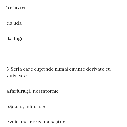
b.a lustrui
c.a uda
d.a fugi
5. Seria care cuprinde numai cuvinte derivate cu
sufix este:
a.farfuriuță, nestatornic
b.școlar, înfiorare
c.voiciune, nerecunoscător