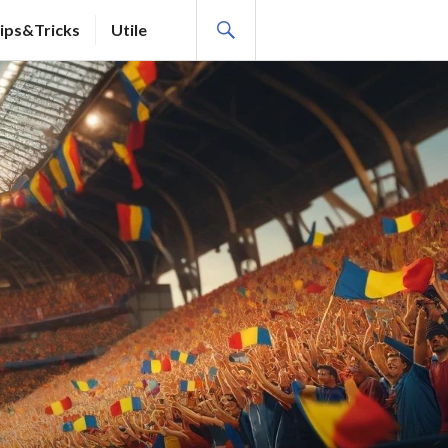
SEARCH
ips&Tricks
Utile