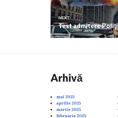
articole
NEXT
Test admitere Poliți
Next
post:
Arhivă
mai 2025
aprilie 2025
martie 2025
februarie 2025