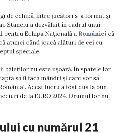
gi de echipă, între jucători s-a format și
ae Stanciu a dezvăluit în cadrul unui
l pentru Echipa Națională a
României
că
că atunci când joacă alături de cei cu
eptul speciale.
 băieților nu este ușoară. În spatele lor,
eaptă să îi facă mândri și care vor să
 România”. Acest lucru a fost dus la bun
meciuri de la EURO 2024. Drumul lor nu
oului cu numărul 21