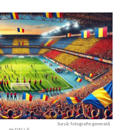
i Sursă: fotografie generată
de DALL-E