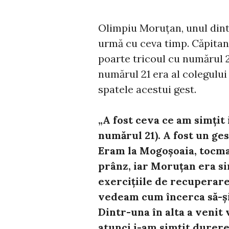
Olimpiu Moruțan, unul dintr
urmă cu ceva timp. Căpitanu
poarte tricoul cu numărul 2
numărul 21 era al colegului 
spatele acestui gest.
„A fost ceva ce am simțit i
numărul 21). A fost un ge
Eram la Mogoșoaia, tocma
prânz, iar Moruțan era si
exercițiile de recuperare
vedeam cum încerca să-și m
Dintr-una în alta a venit
atunci i-am simțit durerea