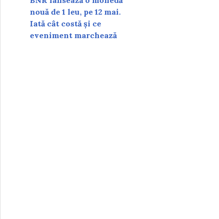
BNR lansează o monedă
nouă de 1 leu, pe 12 mai.
Iată cât costă și ce
eveniment marchează