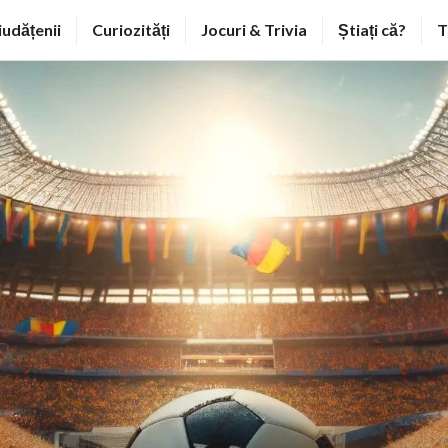
iudățenii
Curiozități
Jocuri & Trivia
Știați că?
T