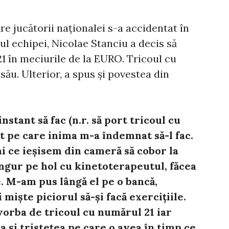
e jucătorii naționalei s-a accidentat în
l echipei, Nicolae Stanciu a decis să
1 în meciurile de la EURO. Tricoul cu
său. Ulterior, a spus și povestea din
nstant să fac (n.r. să port tricoul cu
st pe care inima m-a îndemnat să-l fac.
i ce ieșisem din cameră să cobor la
ngur pe hol cu kinetoterapeutul, făcea
. M-am pus lângă el pe o bancă,
iște piciorul să-și facă exercițiile.
 vorba de tricoul cu numărul 21 iar
 și tristețea pe care o avea în timp ce