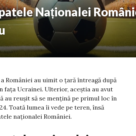
patele Naționalei Românie
u
 a României au uimit o țară întreagă după
n fața Ucrainei. Ulterior, aceștia au avut
să au reușit să se mențină pe primul loc în
4. Toată lumea îi vede pe teren, însă
atele naționalei României.