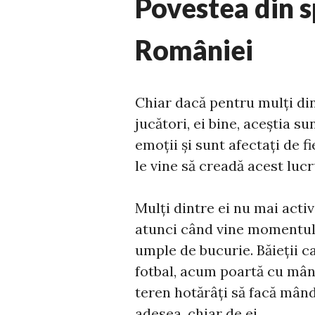
Povestea din s
României
Chiar dacă pentru mulți di
jucători, ei bine, aceștia s
emoții și sunt afectați de 
le vine să creadă acest lucr
Mulți dintre ei nu mai activ
atunci când vine momentul î
umple de bucurie. Băieții c
fotbal, acum poartă cu mând
teren hotărâți să facă mând
adesea, chiar de ei.