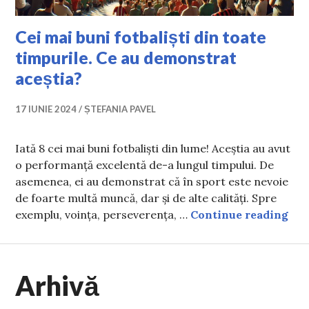
Cei mai buni fotbaliști din toate
timpurile. Ce au demonstrat
aceștia?
17 IUNIE 2024
ȘTEFANIA PAVEL
Iată 8 cei mai buni fotbaliști din lume! Aceștia au avut
o performanță excelentă de-a lungul timpului. De
asemenea, ei au demonstrat că în sport este nevoie
de foarte multă muncă, dar și de alte calități. Spre
Cei
exemplu, voința, perseverența, …
Continue reading
Arhivă