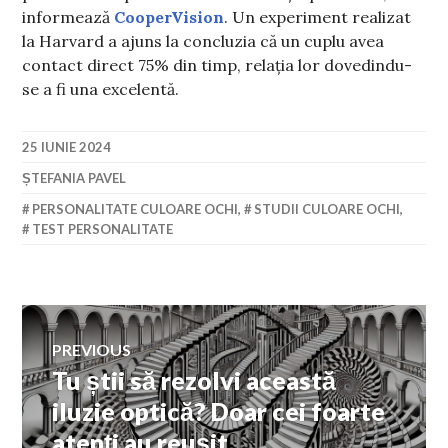
informează
CooperVision
. Un experiment realizat
la Harvard a ajuns la concluzia că un cuplu avea
contact direct 75% din timp, relația lor dovedindu-
se a fi una excelentă.
25 IUNIE 2024
ȘTEFANIA PAVEL
PERSONALITATE CULOARE OCHI
,
STUDII CULOARE OCHI
,
TEST PERSONALITATE
Navigare
PREVIOUS
Tu știi să rezolvi această
Previous
în
post:
iluzie optică? Doar cei foarte
atenți au reușit