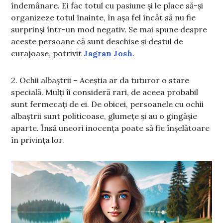
îndemânare. Ei fac totul cu pasiune și le place să-și
organizeze totul înainte, în așa fel încât să nu fie
surprinși într-un mod negativ. Se mai spune despre
aceste persoane că sunt deschise și destul de
curajoase, potrivit
Jagran Josh
.
2. Ochii albaștrii – Aceștia ar da tuturor o stare
specială. Mulți îi consideră rari, de aceea probabil
sunt fermecați de ei. De obicei, persoanele cu ochii
albaștrii sunt politicoase, glumețe și au o gingășie
aparte. Însă uneori inocența poate să fie înșelătoare
în privința lor.