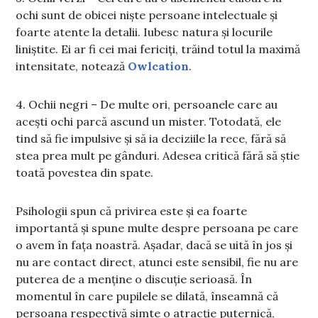
ochi sunt de obicei niște persoane intelectuale și
foarte atente la detalii. Iubesc natura și locurile
liniștite. Ei ar fi cei mai fericiți, trăind totul la maximă
intensitate, notează
Owlcation
.
4. Ochii negri – De multe ori, persoanele care au
acești ochi parcă ascund un mister. Totodată, ele
tind să fie impulsive și să ia deciziile la rece, fără să
stea prea mult pe gânduri. Adesea critică fără să știe
toată povestea din spate.
Psihologii spun că privirea este și ea foarte
importantă și spune multe despre persoana pe care
o avem în fața noastră. Așadar, dacă se uită în jos și
nu are contact direct, atunci este sensibil, fie nu are
puterea de a menține o discuție serioasă. În
momentul în care pupilele se dilată, înseamnă că
persoana respectivă simte o atracție puternică,