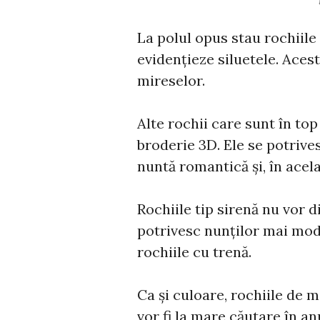
La polul opus stau rochiile
evidențieze siluetele. Acest
mireselor.
Alte rochii care sunt în to
broderie 3D. Ele se potrive
nuntă romantică și, în acelaș
Rochiile tip sirenă nu vor d
potrivesc nunților mai mode
rochiile cu trenă.
Ca și culoare, rochiile de 
vor fi la mare căutare în an