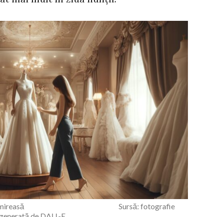
u rochii de mireasă Sursă: fotografie
generată de DALL-E