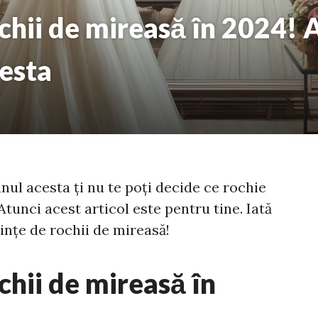
chii de mireasă în 2024! A
esta
nul acesta ți nu te poți decide ce rochie
tunci acest articol este pentru tine. Iată
ințe de rochii de mireasă!
chii de mireasă în