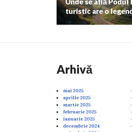
Unde se află Podul
Next
post:
turistic are o lege
Arhivă
mai 2025
aprilie 2025
martie 2025
februarie 2025
ianuarie 2025
decembrie 2024