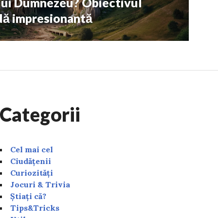
 lui Dumnezeu? Obiectivul
ndă impresionantă
Categorii
Cel mai cel
Ciudățenii
Curiozități
Jocuri & Trivia
Știați că?
Tips&Tricks