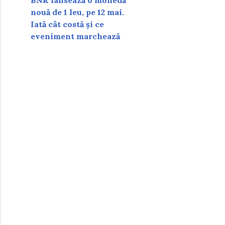
BNR lansează o monedă
nouă de 1 leu, pe 12 mai.
Iată cât costă și ce
eveniment marchează