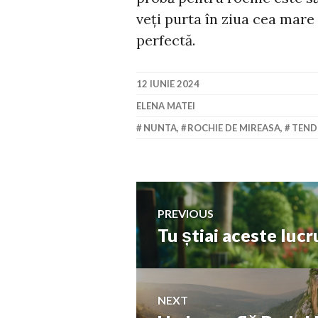
veți purta în ziua cea mare 
perfectă.
12 IUNIE 2024
ELENA MATEI
NUNTA
,
ROCHIE DE MIREASA
,
TEND
Navigare
PREVIOUS
Tu știai aceste lucr
Previous
în
post:
articole
NEXT