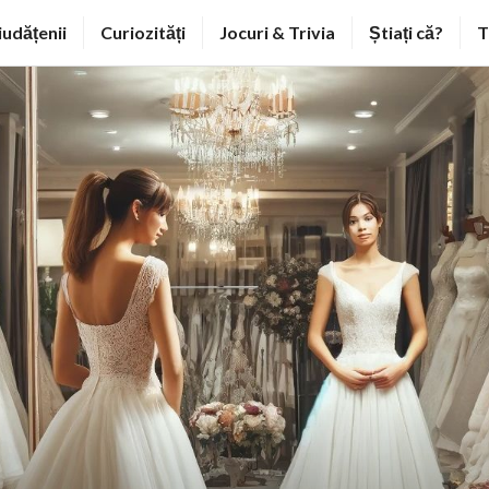
iudățenii
Curiozități
Jocuri & Trivia
Știați că?
T