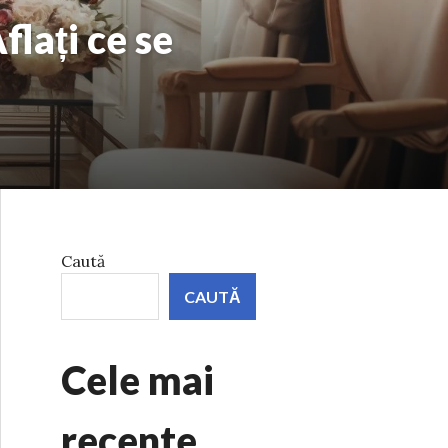
flați ce se
Caută
CAUTĂ
Cele mai
recente