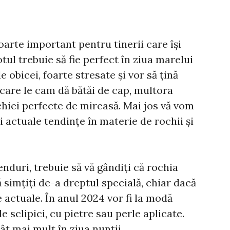
arte important pentru tinerii care își
otul trebuie să fie perfect în ziua marelui
 obicei, foarte stresate și vor să țină
 care le cam dă bătăi de cap, multora
chiei perfecte de mireasă. Mai jos vă vom
 actuale tendințe în materie de rochii și
enduri, trebuie să vă gândiți că rochia
ă simțiți de-a dreptul specială, chiar dacă
 actuale. În anul 2024 vor fi la modă
de sclipici, cu pietre sau perle aplicate.
ât mai mult în ziua nunții.