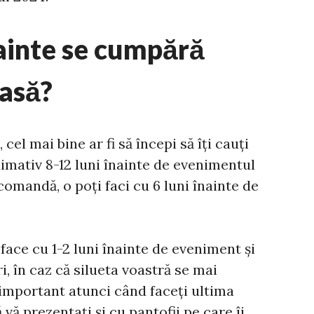
ainte se cumpără
easă?
cel mai bine ar fi să începi să îți cauți
imativ 8-12 luni înainte de evenimentul
 comandă, o poți faci cu 6 luni înainte de
 face cu 1-2 luni înainte de eveniment și
i, în caz că silueta voastră se mai
 important atunci când faceți ultima
vă prezentați și cu pantofii pe care îi