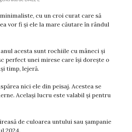
 minimaliste, cu un croi curat care să
ea vor fi și ele la mare căutare în rândul
p anul acesta sunt rochiile cu mâneci și
sc perfect unei mirese care își dorește o
i timp, lejeră.
ispărea nici ele din peisaj. Acestea se
rne. Același lucru este valabil și pentru
mireasă de culoarea untului sau șampanie
ul 2024.