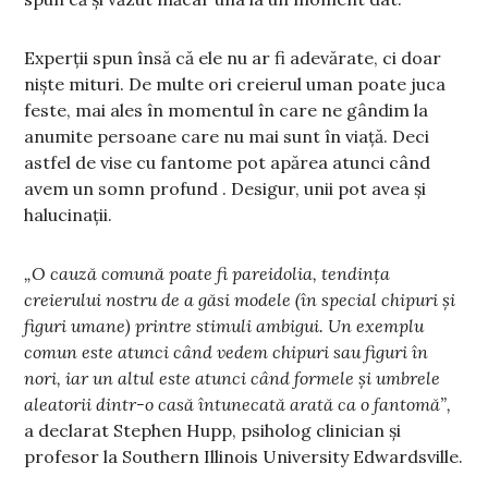
Experții spun însă că ele nu ar fi adevărate, ci doar
niște mituri. De multe ori creierul uman poate juca
feste, mai ales în momentul în care ne gândim la
anumite persoane care nu mai sunt în viață. Deci
astfel de vise cu fantome pot apărea atunci când
avem un somn profund . Desigur, unii pot avea și
halucinații.
„O cauză comună poate fi pareidolia, tendința
creierului nostru de a găsi modele (în special chipuri și
figuri umane) printre stimuli ambigui. Un exemplu
comun este atunci când vedem chipuri sau figuri în
nori, iar un altul este atunci când formele și umbrele
aleatorii dintr-o casă întunecată arată ca o fantomă”,
a declarat Stephen Hupp, psiholog clinician și
profesor la Southern Illinois University Edwardsville.