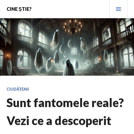
Skip
PRI
CINE ȘTIE?
to
MEN
content
CIUDĂȚENII
Sunt fantomele reale?
Vezi ce a descoperit