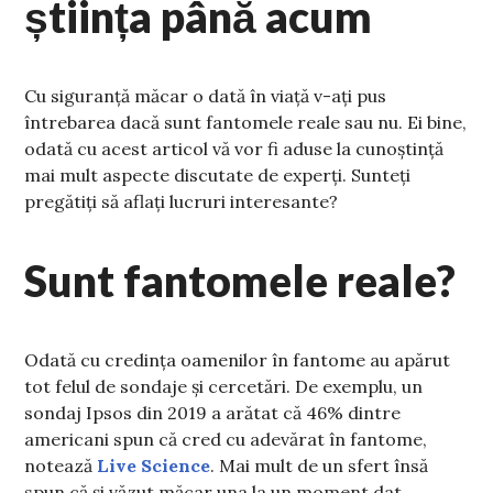
știința până acum
Cu siguranță măcar o dată în viață v-ați pus
întrebarea dacă sunt fantomele reale sau nu. Ei bine,
odată cu acest articol vă vor fi aduse la cunoștință
mai mult aspecte discutate de experți. Sunteți
pregătiți să aflați lucruri interesante?
Sunt fantomele reale?
Odată cu credința oamenilor în fantome au apărut
tot felul de sondaje și cercetări. De exemplu, un
sondaj Ipsos din 2019 a arătat că 46% dintre
americani spun că cred cu adevărat în fantome,
notează
Live Science
. Mai mult de un sfert însă
spun că și văzut măcar una la un moment dat.