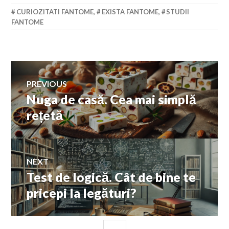
CURIOZITATI FANTOME
,
EXISTA FANTOME
,
STUDII
FANTOME
Navigare
PREVIOUS
Nuga de casă. Cea mai simplă
Previous
în
post:
rețetă
articole
NEXT
Test de logică. Cât de bine te
Next
post:
pricepi la legături?
SIDEBAR