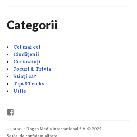
Categorii
Cel mai cel
Ciudățenii
Curiozități
Jocuri & Trivia
Știați că?
Tips&Tricks
Utile
Facebook
Un produs
Dogan Media International S.A.
© 2024.
Setări de confidențialitate