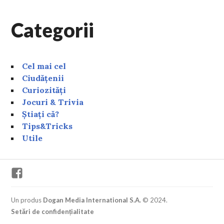
Categorii
Cel mai cel
Ciudățenii
Curiozități
Jocuri & Trivia
Știați că?
Tips&Tricks
Utile
Facebook
Un produs
Dogan Media International S.A.
© 2024.
Setări de confidențialitate