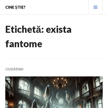
Skip
PRI
CINE ȘTIE?
to
MEN
content
Etichetă:
exista
fantome
CIUDĂȚENII