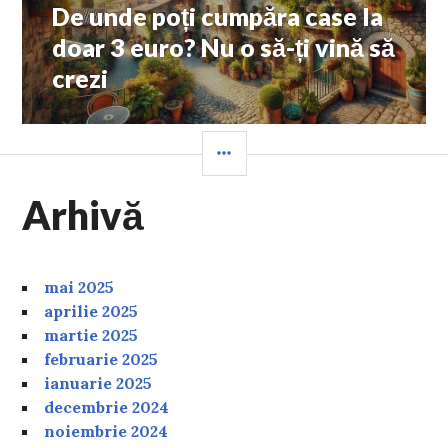
De unde poți cumpăra case la
Next
post:
doar 3 euro? Nu o să-ți vină să
crezi
SIDEBAR
Arhivă
mai 2025
aprilie 2025
martie 2025
februarie 2025
ianuarie 2025
decembrie 2024
noiembrie 2024