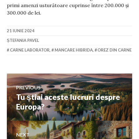
primi amenzi usturătoare cuprinse între 200.000 și
300.000 de lei.
21 IUNIE 2024
ȘTEFANIA PAVEL
CARNE LABORATOR
,
MANCARE HIBRIDA
,
OREZ DIN CARNE
Navigare
PREVIOUS
Tu știai aceste lucruri despre
Previous
în
post:
Europa?
articole
NEXT