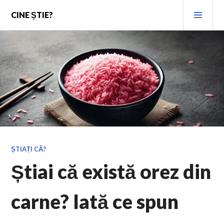
Skip
PRI
CINE ȘTIE?
to
MEN
content
ȘTIAȚI CĂ?
Știai că există orez din
carne? Iată ce spun