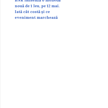
BNR lansează o monedă
nouă de 1 leu, pe 12 mai.
Iată cât costă și ce
eveniment marchează