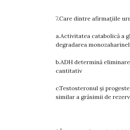
7.Care dintre afirmațiile u
a.Activitatea catabolică a 
degradarea monozaharinelor
b.ADH determină eliminarea
cantitativ
c.Testosteronul și progeste
similar a grăsimii de rezerv