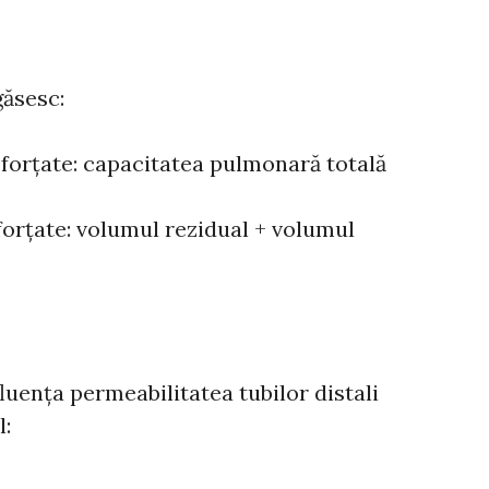
găsesc:
ii forțate: capacitatea pulmonară totală
i forțate: volumul rezidual + volumul
luența permeabilitatea tubilor distali
l: