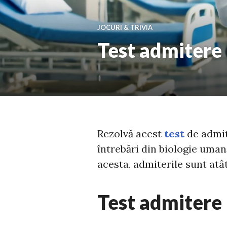
JOCURI & TRIVIA
Test admitere 
Rezolvă acest
test
de admit
întrebări din biologie umană
acesta, admiterile sunt atât 
Test admitere