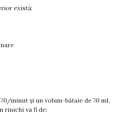
rior există:
lmare
 70/minut și un volum-bătaie de 70 ml,
 rinichi va fi de: