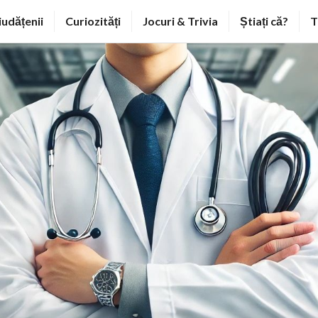
iudățenii
Curiozități
Jocuri & Trivia
Știați că?
T