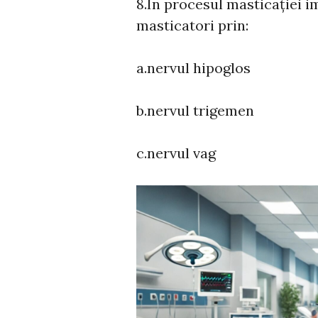
8.În procesul masticației i
masticatori prin:
a.nervul hipoglos
b.nervul trigemen
c.nervul vag