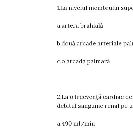
1.La nivelul membrului supe
a.artera brahială
b.două arcade arteriale pa
c.o arcadă palmară
2.La o frecvență cardiac de
debitul sanguine renal pe un
a.490 ml/min