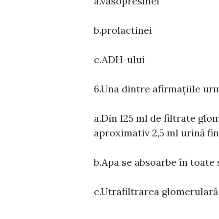
a.vasopresinei
b.prolactinei
c.ADH-ului
6.Una dintre afirmațiile ur
a.Din 125 ml de filtrate gl
aproximativ 2,5 ml urină fin
b.Apa se absoarbe în toate 
c.Utrafiltrarea glomerulară