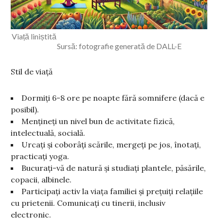
Viață liniștită
Sursă: fotografie generată de DALL-E
Stil de viață
Dormiți 6-8 ore pe noapte fără somnifere (dacă e
posibil).
Mențineți un nivel bun de activitate fizică,
intelectuală, socială.
Urcați și coborâți scările, mergeți pe jos, înotați,
practicați yoga.
Bucurați-vă de natură și studiați plantele, păsările,
copacii, albinele.
Participați activ la viața familiei și prețuiți relațiile
cu prietenii. Comunicați cu tinerii, inclusiv
electronic.