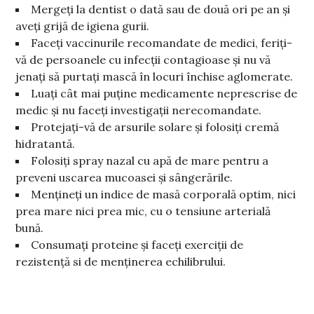
Mergeți la dentist o dată sau de două ori pe an și
aveți grijă de igiena gurii.
Faceți vaccinurile recomandate de medici, feriți-
vă de persoanele cu infecții contagioase și nu vă
jenați să purtați mască în locuri închise aglomerate.
Luați cât mai puține medicamente neprescrise de
medic și nu faceți investigații nerecomandate.
Protejați-vă de arsurile solare și folosiți cremă
hidratantă.
Folosiți spray nazal cu apă de mare pentru a
preveni uscarea mucoasei și sângerările.
Mențineți un indice de masă corporală optim, nici
prea mare nici prea mic, cu o tensiune arterială
bună.
Consumați proteine și faceți exerciții de
rezistență si de menținerea echilibrului.