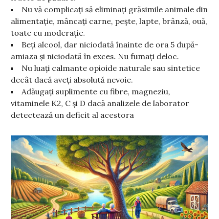
Nu vă complicați să eliminați grăsimile animale din
alimentație, mâncați carne, pește, lapte, brânză, ouă,
toate cu moderație.
Beți alcool, dar niciodată înainte de ora 5 după-
amiaza și niciodată în exces. Nu fumați deloc.
Nu luați calmante opioide naturale sau sintetice
decât dacă aveți absolută nevoie.
Adăugați suplimente cu fibre, magneziu,
vitaminele K2, C și D dacă analizele de laborator
detectează un deficit al acestora