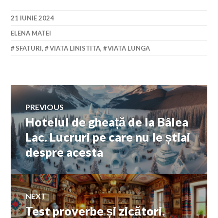
21 IUNIE 2024
ELENA MATEI
SFATURI
,
VIATA LINISTITA
,
VIATA LUNGA
Navigare
PREVIOUS
Hotelul de gheață de la Bâlea
Previous
în
post:
Lac. Lucruri pe care nu le știai
despre acesta
articole
NEXT
Test proverbe și zicători.
Next