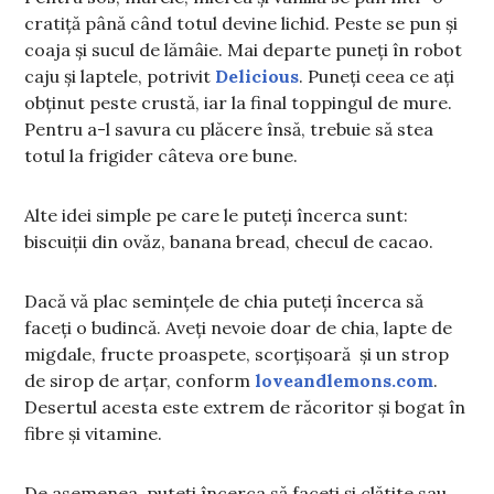
cratiță până când totul devine lichid. Peste se pun și
coaja și sucul de lămâie. Mai departe puneți în robot
caju și laptele, potrivit
Delicious
. Puneți ceea ce ați
obținut peste crustă, iar la final toppingul de mure.
Pentru a-l savura cu plăcere însă, trebuie să stea
totul la frigider câteva ore bune.
Alte idei simple pe care le puteți încerca sunt:
biscuiții din ovăz, banana bread, checul de cacao.
Dacă vă plac semințele de chia puteți încerca să
faceți o budincă. Aveți nevoie doar de chia, lapte de
migdale, fructe proaspete, scorțișoară și un strop
de sirop de arțar, conform
loveandlemons.com
.
Desertul acesta este extrem de răcoritor și bogat în
fibre și vitamine.
De asemenea, puteți încerca să faceți și clătite sau