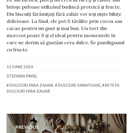
brioșe pufoase utilizând budincă proteică și fructe.
Din biscuiți fărâmițați fără zahăr vor ieși niște biluțe
delicioase. La final, ele pot fi tăvălite prin cocos sau
cacao pentru un gust și mai bun. Un tort din
morcovi poate fi și el ideal pentru momentele în
care ne dorim să gustăm ceva dulce, fie pandișpanul
cu fructe.
13 IUNIE 2024
ȘTEFANIA PAVEL
DULCIURI FARA ZAHAR
,
DULCIURI SANATOASE
,
RETETA
DULCIURI FARA ZAHAR
Navigare
PREVIOUS