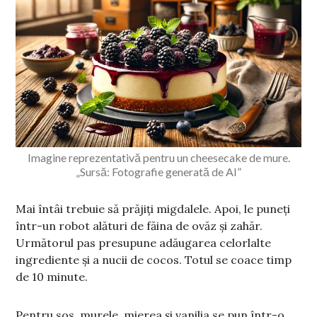
Imagine reprezentativă pentru un cheesecake de mure.
„Sursă: Fotografie generată de AI”
Mai întâi trebuie să prăjiți migdalele. Apoi, le puneți
într-un robot alături de făina de ovăz și zahăr.
Următorul pas presupune adăugarea celorlalte
ingrediente și a nucii de cocos. Totul se coace timp
de 10 minute.
Pentru sos, murele, mierea și vanilia se pun într-o