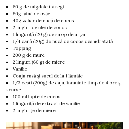
60 g de migdale întregi
80g făină de ovăz
40g zahăr de nucă de cocos
2 linguri de ulei de cocos
1 linguriță (20 g) de sirop de arțar
1/4 cană (20g) de nucă de cocos deshidratată
Topping
200 g de mure
2 linguri (60 g) de miere
Vanilie
Coaja rasă și sucul de la 1 lămâie
1/3 cești (200g) de caju, înmuiate timp de 4 ore și
scurse
100 ml lapte de cocos
1 linguriță de extract de vanilie
2 lingurițe de miere