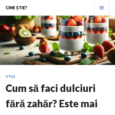
Skip
PRI
CINE ȘTIE?
to
MEN
content
UTILE
Cum să faci dulciuri
fără zahăr? Este mai