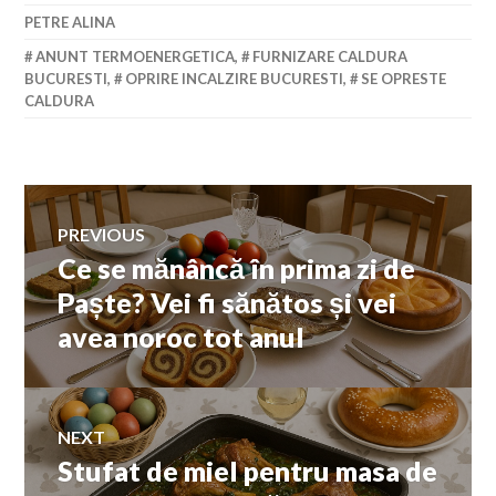
PETRE ALINA
ANUNT TERMOENERGETICA
,
FURNIZARE CALDURA
BUCURESTI
,
OPRIRE INCALZIRE BUCURESTI
,
SE OPRESTE
CALDURA
Navigare
PREVIOUS
Ce se mănâncă în prima zi de
Previous
în
post:
Paște? Vei fi sănătos și vei
avea noroc tot anul
articole
NEXT
Stufat de miel pentru masa de
Next
post: