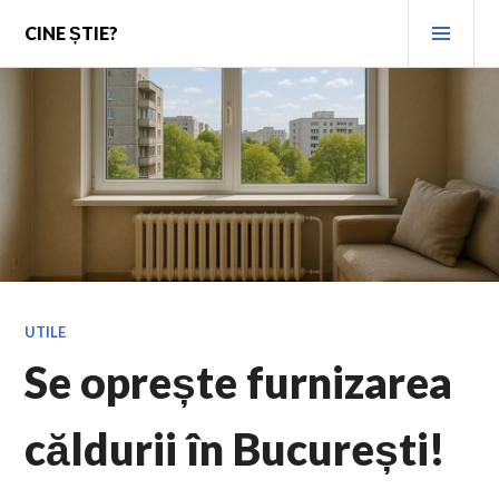
Skip
PRI
CINE ȘTIE?
to
MEN
content
UTILE
Se oprește furnizarea
căldurii în București!