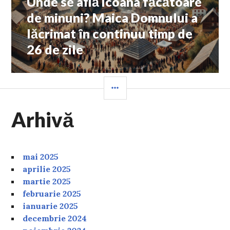
Unde se află icoana făcătoare
post:
de minuni? Maica Domnului a
lăcrimat în continuu timp de
26 de zile
SIDEBAR
Arhivă
mai 2025
aprilie 2025
martie 2025
februarie 2025
ianuarie 2025
decembrie 2024