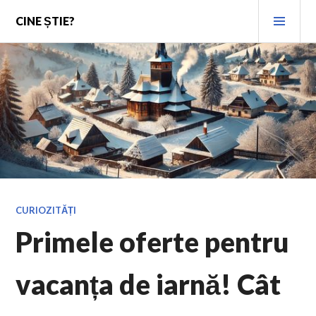
Skip
PRI
CINE ȘTIE?
to
MEN
content
CURIOZITĂȚI
Primele oferte pentru
vacanța de iarnă! Cât