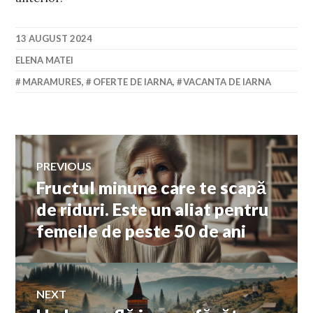
13 AUGUST 2024
ELENA MATEI
MARAMURES
,
OFERTE DE IARNA
,
VACANTA DE IARNA
Navigare
PREVIOUS
Fructul minune care te scapă
Previous
în
post:
de riduri. Este un aliat pentru
femeile de peste 50 de ani
articole
NEXT
Next