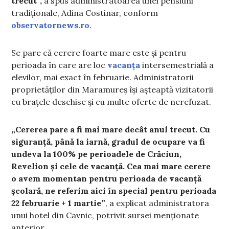
trecut”,
a spus administratoarea unei pensiuni
tradiționale, Adina Costinar, conform
observatornews.ro
.
Se pare că cerere foarte mare este și pentru
perioada în care are loc
vacanța
intersemestrială a
elevilor, mai exact în februarie. Administratorii
proprietăților din Maramureș își așteaptă vizitatorii
cu brațele deschise și cu multe oferte de nerefuzat.
„Cererea pare a fi mai mare decât anul trecut. Cu
siguranță, până la iarnă, gradul de ocupare va fi
undeva la 100% pe perioadele de Crăciun,
Revelion şi cele de vacanță. Cea mai mare cerere
o avem momentan pentru perioada de vacanță
școlară, ne referim aici în special pentru perioada
22 februarie + 1 martie”
, a explicat administratora
unui hotel din Cavnic, potrivit sursei menționate
anterior.