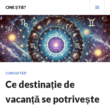
Skip
PRI
CINE ȘTIE?
to
MEN
content
CURIOZITĂȚI
Ce destinație de
vacanță se potrivește