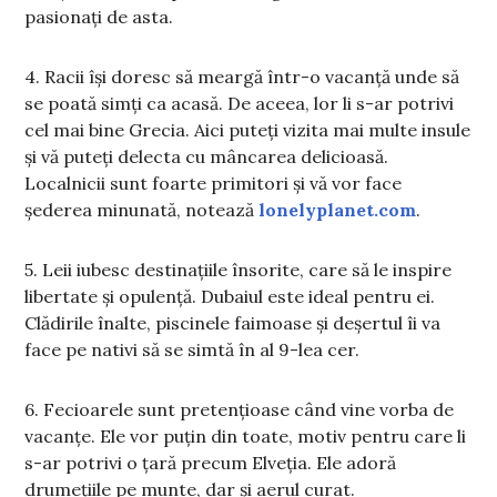
pasionați de asta.
4. Racii își doresc să meargă într-o vacanță unde să
se poată simți ca acasă. De aceea, lor li s-ar potrivi
cel mai bine Grecia. Aici puteți vizita mai multe insule
și vă puteți delecta cu mâncarea delicioasă.
Localnicii sunt foarte primitori și vă vor face
șederea minunată, notează
lonelyplanet.com
.
5. Leii iubesc destinațiile însorite, care să le inspire
libertate și opulență. Dubaiul este ideal pentru ei.
Clădirile înalte, piscinele faimoase și deșertul îi va
face pe nativi să se simtă în al 9-lea cer.
6. Fecioarele sunt pretențioase când vine vorba de
vacanțe. Ele vor puțin din toate, motiv pentru care li
s-ar potrivi o țară precum Elveția. Ele adoră
drumețiile pe munte, dar și aerul curat.