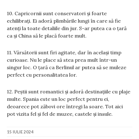
10. Capricornii sunt conservatori și foarte
echilibrați. Ei adoră plimbările lungi în care să fie
atenți la toate detaliile din jur. S-ar putea ca o țară
ca și China să le placă foarte mult.
11. Vărsătorii sunt firi agitate, dar în același timp
curioase. Nu le place să stea prea mult într-un
singur loc. O țară ca Berlinul ar putea să se muleze
perfect cu personalitatea lor.
12. Peștii sunt romantici și adoră destinațiile cu plaje
multe. Spania este un loc perfect pentru ei,
deoarece pot zăbovi ore întregi la soare. Tot aici
pot vizita fel și fel de muzee, castele și insule.
15 IULIE 2024