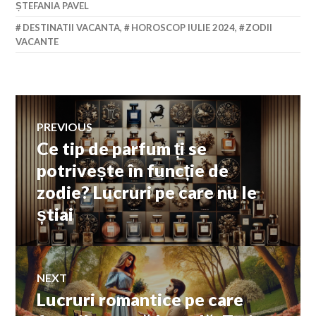
ȘTEFANIA PAVEL
DESTINATII VACANTA
,
HOROSCOP IULIE 2024
,
ZODII
VACANTE
Navigare
PREVIOUS
Ce tip de parfum ți se
Previous
în
post:
potrivește în funcție de
zodie? Lucruri pe care nu le
articole
știai
NEXT
Lucruri romantice pe care
Next
post: