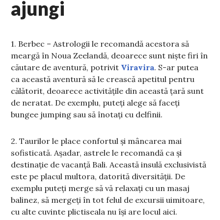
ajungi
1. Berbec – Astrologii le recomandă acestora să
meargă în Noua Zeelandă, deoarece sunt niște firi în
căutare de aventură, potrivit
Viravira
. S-ar putea
ca această aventură să le crească apetitul pentru
călătorit, deoarece activitățile din această țară sunt
de neratat. De exemplu, puteți alege să faceți
bungee jumping sau să înotați cu delfinii.
2. Taurilor le place confortul și mâncarea mai
sofisticată. Așadar, astrele le recomandă ca și
destinație de vacanță Bali. Această insulă exclusivistă
este pe placul multora, datorită diversității. De
exemplu puteți merge să vă relaxați cu un masaj
balinez, să mergeți în tot felul de excursii uimitoare,
cu alte cuvinte plictiseala nu își are locul aici.