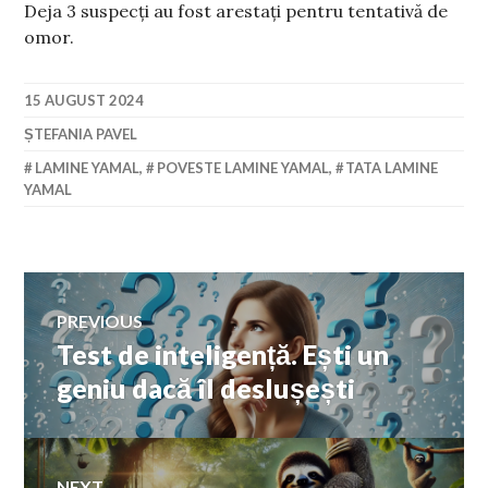
Deja 3 suspecți au fost arestați pentru tentativă de
omor.
15 AUGUST 2024
ȘTEFANIA PAVEL
LAMINE YAMAL
,
POVESTE LAMINE YAMAL
,
TATA LAMINE
YAMAL
Navigare
PREVIOUS
Test de inteligență. Ești un
Previous
în
post:
geniu dacă îl deslușești
articole
NEXT