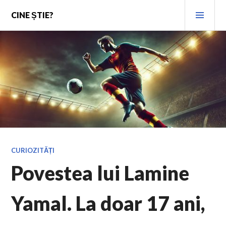
Skip
PRI
CINE ȘTIE?
to
MEN
content
CURIOZITĂȚI
Povestea lui Lamine
Yamal. La doar 17 ani,