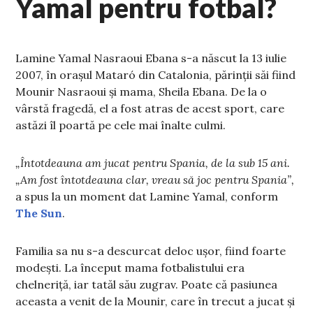
Yamal pentru fotbal?
Lamine Yamal Nasraoui Ebana s-a născut la 13 iulie
2007, în orașul Mataró din Catalonia, părinții săi fiind
Mounir Nasraoui și mama, Sheila Ebana. De la o
vârstă fragedă, el a fost atras de acest sport, care
astăzi îl poartă pe cele mai înalte culmi.
„Întotdeauna am jucat pentru Spania, de la sub 15 ani.
„Am fost întotdeauna clar, vreau să joc pentru Spania”,
a spus la un moment dat Lamine Yamal, conform
The Sun
.
Familia sa nu s-a descurcat deloc ușor, fiind foarte
modești. La început mama fotbalistului era
chelneriță, iar tatăl său zugrav. Poate că pasiunea
aceasta a venit de la Mounir, care în trecut a jucat și