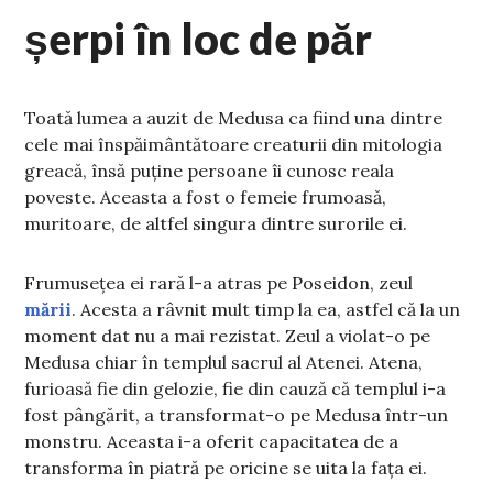
șerpi în loc de păr
Toată lumea a auzit de Medusa ca fiind una dintre
cele mai înspăimântătoare creaturii din mitologia
greacă, însă puține persoane îi cunosc reala
poveste. Aceasta a fost o femeie frumoasă,
muritoare, de altfel singura dintre surorile ei.
Frumusețea ei rară l-a atras pe Poseidon, zeul
mării
. Acesta a râvnit mult timp la ea, astfel că la un
moment dat nu a mai rezistat. Zeul a violat-o pe
Medusa chiar în templul sacrul al Atenei. Atena,
furioasă fie din gelozie, fie din cauză că templul i-a
fost pângărit, a transformat-o pe Medusa într-un
monstru. Aceasta i-a oferit capacitatea de a
transforma în piatră pe oricine se uita la fața ei.