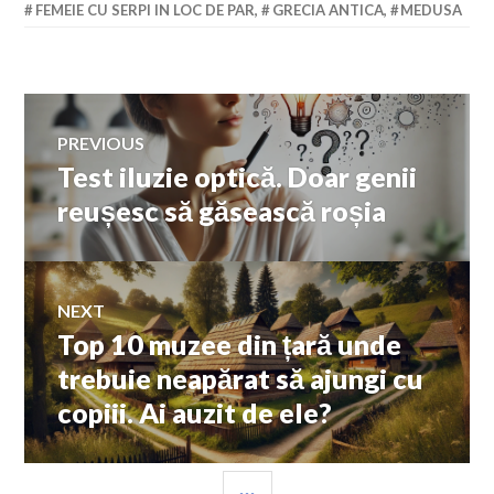
FEMEIE CU SERPI IN LOC DE PAR
,
GRECIA ANTICA
,
MEDUSA
Navigare
PREVIOUS
Test iluzie optică. Doar genii
Previous
în
post:
reușesc să găsească roșia
articole
NEXT
Top 10 muzee din țară unde
Next
post:
trebuie neapărat să ajungi cu
copiii. Ai auzit de ele?
SIDEBAR