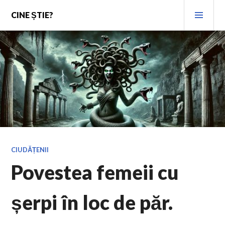
Skip
PRI
CINE ȘTIE?
to
MEN
content
CIUDĂȚENII
Povestea femeii cu
șerpi în loc de păr.