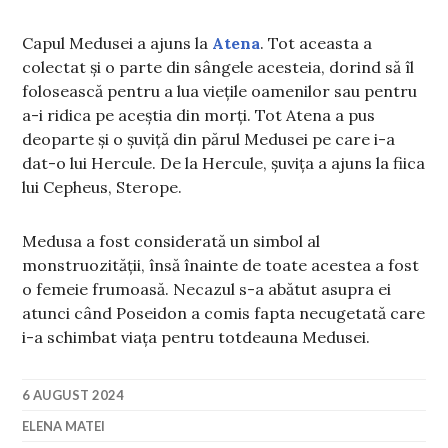
Capul Medusei a ajuns la
Atena
. Tot aceasta a
colectat și o parte din sângele acesteia, dorind să îl
folosească pentru a lua viețile oamenilor sau pentru
a-i ridica pe aceștia din morți. Tot Atena a pus
deoparte și o șuviță din părul Medusei pe care i-a
dat-o lui Hercule. De la Hercule, șuvița a ajuns la fiica
lui Cepheus, Sterope.
Medusa a fost considerată un simbol al
monstruozității, însă înainte de toate acestea a fost
o femeie frumoasă. Necazul s-a abătut asupra ei
atunci când Poseidon a comis fapta necugetată care
i-a schimbat viața pentru totdeauna Medusei.
6 AUGUST 2024
ELENA MATEI