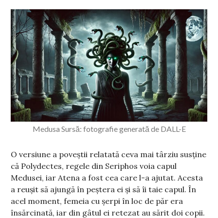
Medusa Sursă: fotografie generată de DALL-E
O versiune a poveștii relatată ceva mai târziu susține
că Polydectes, regele din Seriphos voia capul
Medusei, iar Atena a fost cea care l-a ajutat. Acesta
a reușit să ajungă în peștera ei și să îi taie capul. În
acel moment, femeia cu șerpi în loc de păr era
însărcinată, iar din gâtul ei retezat au sărit doi copii.