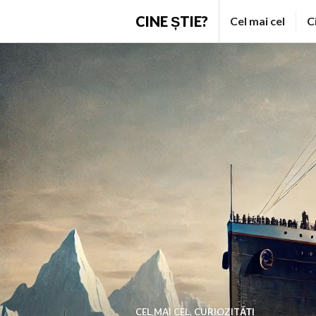
Skip
CINE ȘTIE?
Cel mai cel
C
to
content
CEL MAI CEL
,
CURIOZITĂȚI