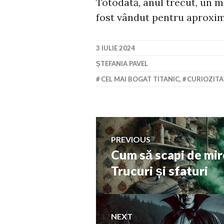
Totodată, anul trecut, un m
fost vândut pentru aproxima
3 IULIE 2024
ȘTEFANIA PAVEL
CEL MAI BOGAT TITANIC
,
CURIOZITA
Navigare
PREVIOUS
Cum să scapi de mir
Previous
în
post:
Trucuri și sfaturi
articole
NEXT