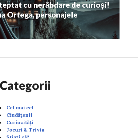
șteptat cu nerăbdare de curioși!
na Ortega, personajele
Categorii
Cel mai cel
Ciudățenii
Curiozități
Jocuri & Trivia
Știați că?