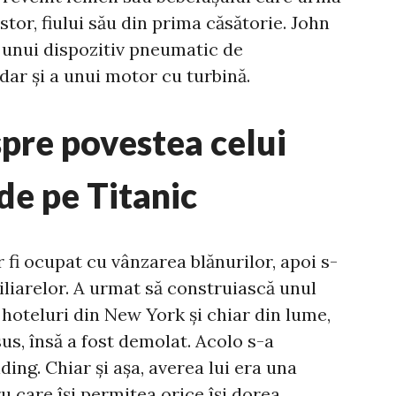
Astor, fiului său din prima căsătorie. John
l unui dispozitiv pneumatic de
dar și a unui motor cu turbină.
spre povestea celui
de pe Titanic
 fi ocupat cu vânzarea blănurilor, apoi s-
liarelor. A urmat să construiască unul
 hoteluri din New York și chiar din lume,
us, însă a fost demolat. Acolo s-a
ing. Chiar și așa, averea lui era una
 care își permitea orice își dorea.