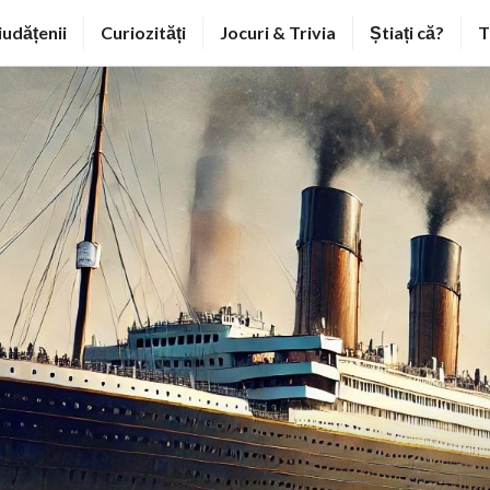
iudățenii
Curiozități
Jocuri & Trivia
Știați că?
T