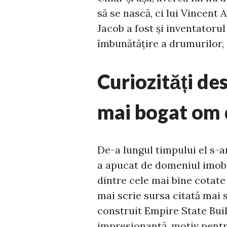
să se nască, ci lui Vincent 
Jacob a fost și inventatoru
îmbunătățire a drumurilor, 
Curiozități de
mai bogat om 
De-a lungul timpului el s-ar
a apucat de domeniul imobi
dintre cele mai bine cotate
mai scrie sursa citată mai s
construit Empire State Build
impresionantă, motiv pentru