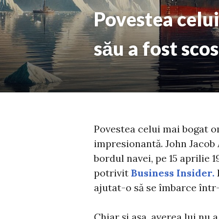
Povestea celui
său a fost scos 
Povestea celui mai bogat 
impresionantă. John Jacob As
bordul navei, pe 15 aprilie 1
potrivit
Business Insider.
E
ajutat-o să se îmbarce într
Chiar și așa, averea lui nu