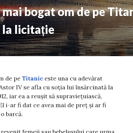
 mai bogat om de pe Titan
la licitație
om de pe
Titanic
este una cu adevărat
tor IV se afla cu soția lui însărcinată la
912, iar ea a reușit să supraviețuiască,
l i-ar fi dat ce avea mai de preț și ar fi
-o barcă.
 a revenit femeii sau bebelușului care urma