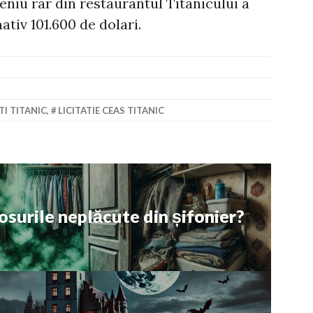
eniu rar din restaurantul Titanicului a
tiv 101.600 de dolari.
TI TITANIC
,
LICITATIE CEAS TITANIC
osurile neplăcute din șifonier?