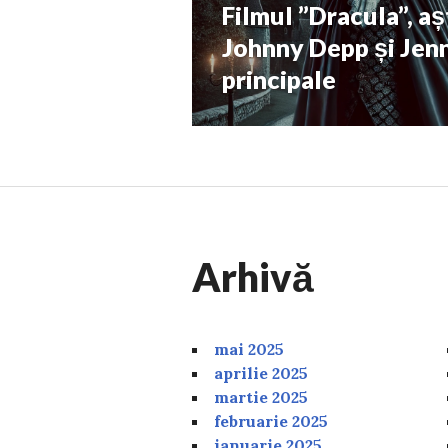
Filmul ”Dracula”, a
Next
post:
Johnny Depp și Jen
principale
Arhivă
mai 2025
aprilie 2025
martie 2025
februarie 2025
ianuarie 2025