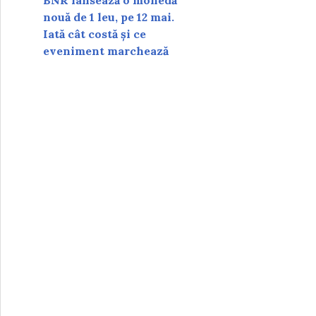
BNR lansează o monedă
nouă de 1 leu, pe 12 mai.
Iată cât costă și ce
eveniment marchează