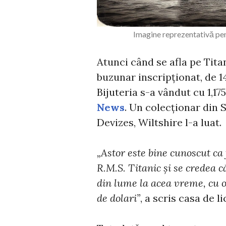
Imagine reprezentativă pen
Atunci când se afla pe Titan
buzunar inscripționat, de 14
Bijuteria s-a vândut cu 1,17
News
. Un colecționar din 
Devizes, Wiltshire l-a luat.
„Astor este bine cunoscut ca 
R.M.S. Titanic și se credea 
din lume la acea vreme, cu 
de dolari”
, a scris casa de l