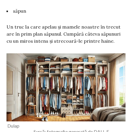
săpun
Un truc la care apelau și mamele noastre în trecut
are în prim plan săpunul. Cumpără câteva săpunuri
cu un miros intens și strecoară-le printre haine.
Dulap
Sursă: fotografie generată de DALL-E