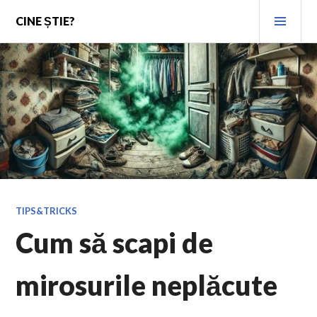
Skip
PRI
CINE ȘTIE?
to
MEN
content
TIPS&TRICKS
Cum să scapi de
mirosurile neplăcute