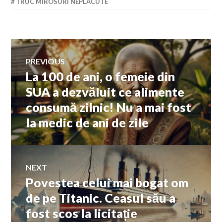
TRUC MIROSURI NEPLACUTE
Navigare
PREVIOUS
La 100 de ani, o femeie din
Previous
în
post:
SUA a dezvăluit ce alimente
consumă zilnic! Nu a mai fost
articole
la medic de ani de zile
NEXT
Povestea celui mai bogat om
Next
post:
de pe Titanic. Ceasul său a
fost scos la licitație