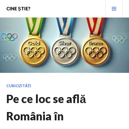
Skip
PRI
CINE ȘTIE?
to
MEN
content
CURIOZITĂȚI
Pe ce loc se află
România în