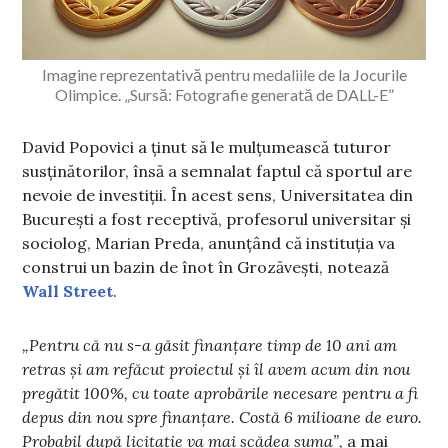
Imagine reprezentativă pentru medaliile de la Jocurile
Olimpice. „Sursă: Fotografie generată de DALL-E”
David Popovici a ținut să le mulțumească tuturor
susținătorilor, însă a semnalat faptul că sportul are
nevoie de investiții. În acest sens, Universitatea din
București a fost receptivă, profesorul universitar și
sociolog, Marian Preda, anunțând că instituția va
construi un bazin de înot în Grozăvești, notează
Wall Street
.
„Pentru că nu s-a găsit finanțare timp de 10 ani am
retras și am refăcut proiectul și îl avem acum din nou
pregătit 100%, cu toate aprobările necesare pentru a fi
depus din nou spre finanțare. Costă 6 milioane de euro.
Probabil după licitație va mai scădea suma”,
a mai