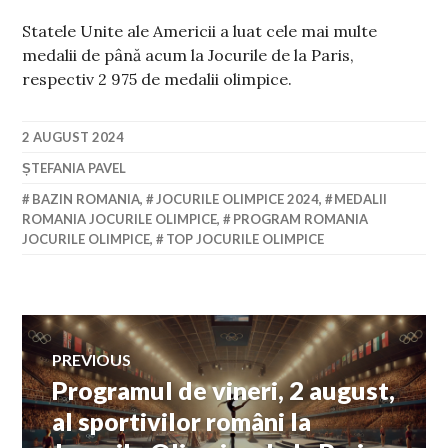
Statele Unite ale Americii a luat cele mai multe
medalii de până acum la Jocurile de la Paris,
respectiv 2 975 de medalii olimpice.
2 AUGUST 2024
ȘTEFANIA PAVEL
BAZIN ROMANIA
,
JOCURILE OLIMPICE 2024
,
MEDALII
ROMANIA JOCURILE OLIMPICE
,
PROGRAM ROMANIA
JOCURILE OLIMPICE
,
TOP JOCURILE OLIMPICE
Navigare
PREVIOUS
Programul de vineri, 2 august,
Previous
în
post:
al sportivilor români la