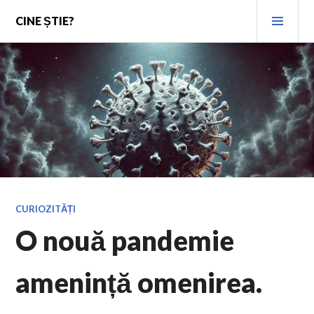
Skip
PRI
CINE ȘTIE?
to
MEN
content
CURIOZITĂȚI
O nouă pandemie
amenință omenirea.