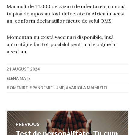
Mai mult de 14.000 de cazuri de infectare cu o nouă
tulpină de mpox au fost detectate în Africa în acest
an, conform declarațiilor făcute de șeful OMS.
Momentan nu există vaccinuri disponibile, însă
autoritățile fac tot posibilul pentru a le obține în
acest an.
21 AUGUST 2024
ELENA MATEI
OMENIRE
,
PANDEMIE LUME
,
VARIOLA MAIMUTEI
Navigare
PREVIOUS
Test de personalitate. Tu cum
Previous