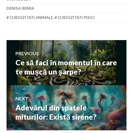
DENISA IRIMIA
CURIOZITATI ANIMALE
,
CURIOZITATI PISICI
Navigare
PREVIOUS
Ce să faci în momentul în care
Previous
în
post:
te mușcă un șarpe?
articole
NEXT
Adevărul din spatele
Next
post:
miturilor: Există sirene?