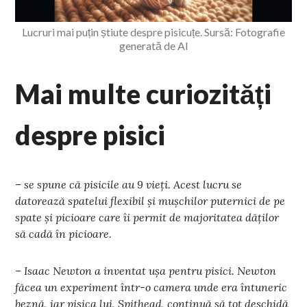
Lucruri mai puțin știute despre pisicuțe. Sursă: Fotografie
generată de AI
Mai multe curiozități
despre pisici
– se spune că pisicile au 9 vieți. Acest lucru se
datorează spatelui flexibil și mușchilor puternici de pe
spate și picioare care îi permit de majoritatea dăților
să cadă în picioare.
– Isaac Newton a inventat ușa pentru pisici. Newton
făcea un experiment într-o camera unde era întuneric
beznă, iar pisica lui, Spithead, continuă să tot deschidă