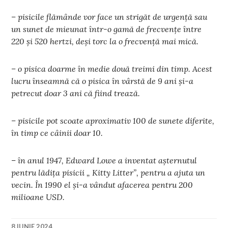
– pisicile flămânde vor face un strigăt de urgenţă sau
un sunet de mieunat într-o gamă de frecvenţe între
220 şi 520 hertzi, deşi torc la o frecvenţă mai mică.
– o pisica doarme în medie două treimi din timp. Acest
lucru înseamnă că o pisica în vârstă de 9 ani și-a
petrecut doar 3 ani că fiind trează.
– pisicile pot scoate aproximativ 100 de sunete diferite,
în timp ce câinii doar 10.
– în anul 1947, Edward Lowe a inventat așternutul
pentru lădița pisicii „ Kitty Litter”, pentru a ajuta un
vecin. În 1990 el și-a vândut afacerea pentru 200
milioane USD.
8 IUNIE 2024