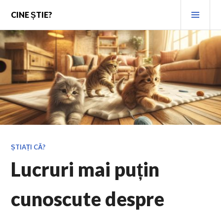
Skip
PRI
CINE ȘTIE?
to
MEN
content
ȘTIAȚI CĂ?
Lucruri mai puțin
cunoscute despre