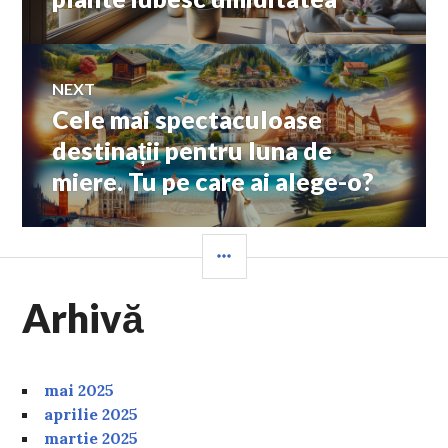
articole
NEXT
Cele mai spectaculoase
Next
post:
destinații pentru luna de
miere. Tu pe care ai alege-o?
SIDEBAR
Arhivă
mai 2025
aprilie 2025
martie 2025