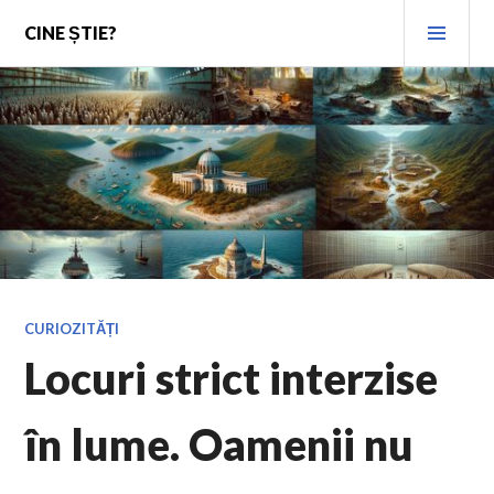
Skip
PRI
CINE ȘTIE?
to
MEN
content
CURIOZITĂȚI
Locuri strict interzise
în lume. Oamenii nu