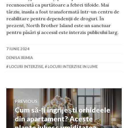
recunoscută ca purtătoare a febrei tifoide. Mai
târziu, insula a fost transformată într-un centru de
reabilitare pentru dependenții de droguri. În
prezent, North Brother Island este un sanctuar
pentru păsări și accesul este interzis publicului larg.
7 IUNIE 2024
DENISA IRIMIA
LOCURI INTERZISE
,
LOCURI INTERZISE IN LUME
Navigare
PREVIOUS
Cum să-ți îngrijești orhideele
Previous
în
post:
din apartament? Aceste
plante iubesc umiditatea