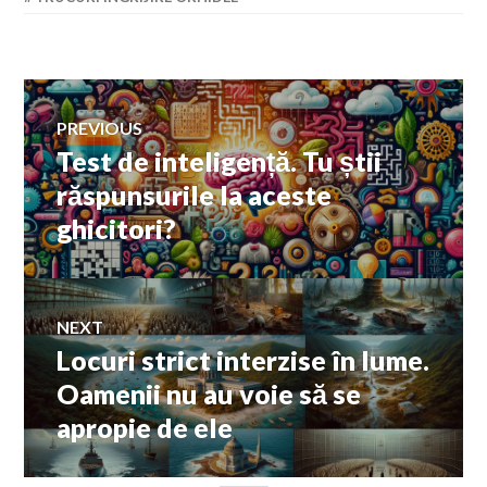
Navigare
PREVIOUS
Test de inteligență. Tu știi
Previous
în
post:
răspunsurile la aceste
ghicitori?
articole
NEXT
Locuri strict interzise în lume.
Next
post:
Oamenii nu au voie să se
apropie de ele