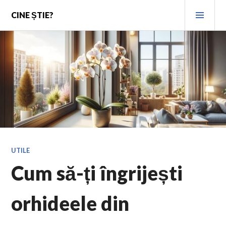
Skip
PRI
CINE ȘTIE?
to
MEN
content
UTILE
Cum să-ți îngrijești
orhideele din