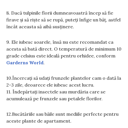
8. Dacă tulpinile florii dumneavoastră încep să fie
firave și să riște să se rupă, puteți înfige un băț, astfel
încât aceasta să aibă susținere.
9. Ele iubesc soarele, însă nu este recomandat ca
acesta să bată direct. O temperatură de minimum 10
grade celsius este ideală pentru orhidee, conform
Garderns World
.
10.Încercați să udați frunzele plantelor cam o dată la
2-3 zile, deoarece ele iubesc acest lucru.
11. Îndepărtați insectele sau murdăria care se
acumulează pe frunzele sau petalele florilor.
12.Bucătăriile sau băile sunt mediile perfecte pentru
aceste plante de apartament.