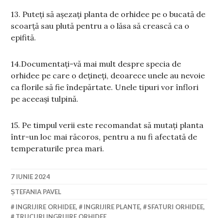
13. Puteți să așezați planta de orhidee pe o bucată de
scoarță sau plută pentru a o lăsa să crească ca o
epifită.
14.Documentați-vă mai mult despre specia de
orhidee pe care o dețineți, deoarece unele au nevoie
ca florile să fie îndepărtate. Unele tipuri vor înflori
pe aceeași tulpină.
15. Pe timpul verii este recomandat să mutați planta
într-un loc mai răcoros, pentru a nu fi afectată de
temperaturile prea mari.
7 IUNIE 2024
ȘTEFANIA PAVEL
INGRIJIRE ORHIDEE
,
INGRIJIRE PLANTE
,
SFATURI ORHIDEE
,
TRUCURI INGRIJIRE ORHIDEE