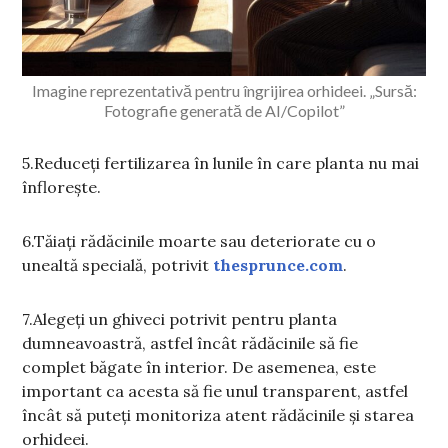
Imagine reprezentativă pentru îngrijirea orhideei. „Sursă:
Fotografie generată de AI/Copilot”
5.Reduceți fertilizarea în lunile în care planta nu mai
înflorește.
6.Tăiați rădăcinile moarte sau deteriorate cu o
unealtă specială, potrivit
thesprunce.com
.
7.Alegeți un ghiveci potrivit pentru planta
dumneavoastră, astfel încât rădăcinile să fie
complet băgate în interior. De asemenea, este
important ca acesta să fie unul transparent, astfel
încât să puteți monitoriza atent rădăcinile și starea
orhideei.