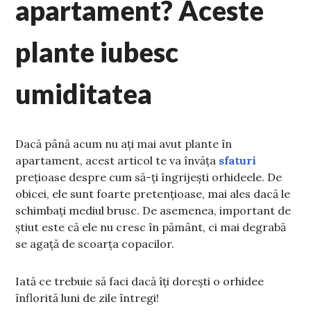
apartament? Aceste
plante iubesc
umiditatea
Dacă până acum nu ați mai avut plante în
apartament, acest articol te va învăța
sfaturi
prețioase despre cum să-ți îngrijești orhideele. De
obicei, ele sunt foarte pretențioase, mai ales dacă le
schimbați mediul brusc. De asemenea, important de
știut este că ele nu cresc în pământ, ci mai degrabă
se agață de scoarța copacilor.
Iată ce trebuie să faci dacă îți dorești o orhidee
înflorită luni de zile întregi!