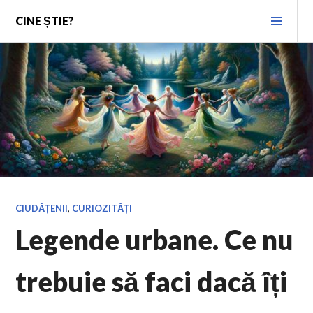
Skip
PRI
CINE ȘTIE?
to
MEN
content
CIUDĂȚENII
,
CURIOZITĂȚI
Legende urbane. Ce nu
trebuie să faci dacă îți