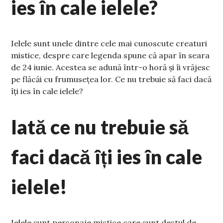
ies în cale ielele?
Ielele sunt unele dintre cele mai cunoscute creaturi
mistice, despre care legenda spune că apar în seara
de 24 iunie. Acestea se adună într-o horă și îi vrăjesc
pe flăcăi cu frumusețea lor. Ce nu trebuie să faci dacă
îți ies în cale ielele?
Iată ce nu trebuie să
faci dacă îți ies în cale
ielele!
Ielele sunt personaje mistice care sunt destul de