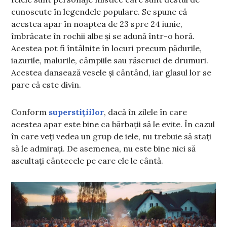
cunoscute în legendele populare. Se spune că
acestea apar în noaptea de 23 spre 24 iunie,
îmbrăcate în rochii albe și se adună într-o horă.
Acestea pot fi întâlnite în locuri precum pădurile,
iazurile, malurile, câmpiile sau răscruci de drumuri.
Acestea dansează vesele și cântând, iar glasul lor se
pare că este divin.
Conform
superstițiilor
, dacă în zilele în care
acestea apar este bine ca bărbații să le evite. În cazul
în care veți vedea un grup de iele, nu trebuie să stați
să le admirați. De asemenea, nu este bine nici să
ascultați cântecele pe care ele le cântă.