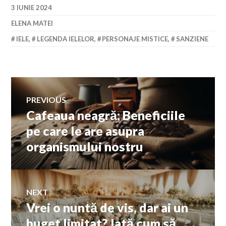
3 IUNIE 2024
ELENA MATEI
IELE
,
LEGENDA IELELOR
,
PERSONAJE MISTICE
,
SANZIENE
Navigare
PREVIOUS
Cafeaua neagră: Beneficiile
Previous
în
post:
pe care le are asupra
organismului nostru
articole
NEXT
Vrei o nuntă de vis, dar ai un
Next
post:
buget limitat? Iată cum să