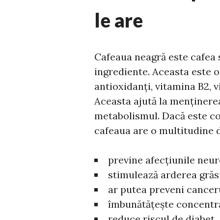
le are
Cafeaua neagră este cafea s
ingrediente. Aceasta este 
antioxidanți, vitamina B2, 
Aceasta ajută la menținerea
metabolismul. Dacă este co
cafeaua are o multitudine 
previne afecțiunile neu
stimulează arderea grăs
ar putea preveni cancer
îmbunătățește concentrar
reduce riscul de diabet