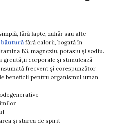
implă, fără lapte, zahăr sau alte
o
băutură
fără calorii, bogată în
vitamina B3, magneziu, potasiu și sodiu.
 greutății corporale și stimulează
nsumată frecvent și corespunzător,
de beneficii pentru organismul uman.
rodegenerative
imilor
ul
ea și starea de spirit