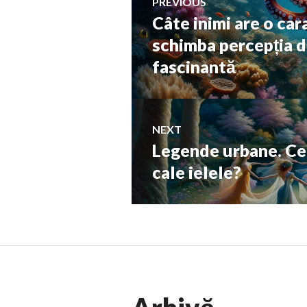
PREVIOUS
Câte inimi are o car
Previous
în
post:
schimba percepția 
fascinantă
articole
NEXT
Legende urbane. Ce n
Next
post:
cale ielele?