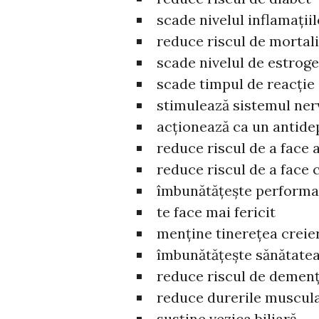
scade nivelul inflamații
reduce riscul de mortal
scade nivelul de estrog
scade timpul de reacție
stimulează sistemul ner
acționează ca un antide
reduce riscul de a face 
reduce riscul de a face 
îmbunătățește performan
te face mai fericit
menține tinerețea creie
îmbunătățește sănătatea
reduce riscul de demen
reduce durerile muscul
susține vezica biliară