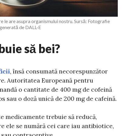
e le are asupra organismului nostru. Sursă: Fotografie
generată de DALL-E
buie să bei?
icii
, însă consumată necorespunzător
re. Autoritatea Europeană pentru
mandă o cantitate de 400 mg de cofeină
os sau o doză unică de 200 mg de cafeină.
te medicamente trebuie să reducă,
e ele se numără cei care iau antibiotice,
sau contraceptive.