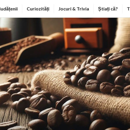
iudățenii
Curiozități
Jocuri & Trivia
Știați că?
T