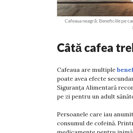
Cafeaua neagră: Beneficiile pe car
Câtă cafea tre
Cafeaua are multiple
benef
poate avea efecte secunda
Siguranța Alimentară reco
pe zi pentru un adult sănăt
Persoanele care iau anumi
consumul de cofeină. Printr
medicamente pentru inimă 