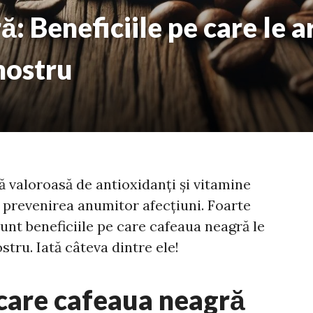
: Beneficiile pe care le a
nostru
 valoroasă de antioxidanți și vitamine
în prevenirea anumitor afecțiuni. Foarte
unt beneficiile pe care cafeaua neagră le
tru. Iată câteva dintre ele!
 care cafeaua neagră