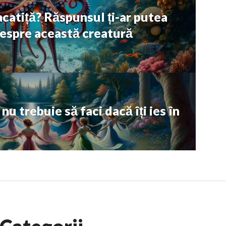
acatiță? Răspunsul ți-ar putea
despre această creatură
u trebuie să faci dacă îți ies în