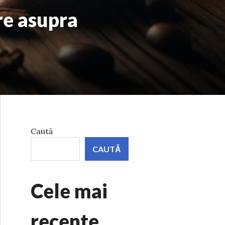
re asupra
Caută
CAUTĂ
Cele mai
recente