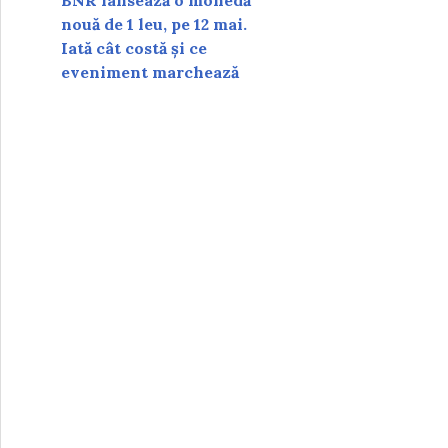
BNR lansează o monedă
nouă de 1 leu, pe 12 mai.
Iată cât costă și ce
eveniment marchează