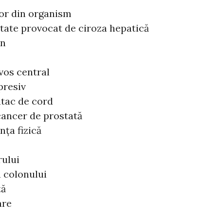
lor din organism
itate provocat de ciroza hepatică
en
vos central
presiv
atac de cord
cancer de prostată
ța fizică
rului
 colonului
ță
are