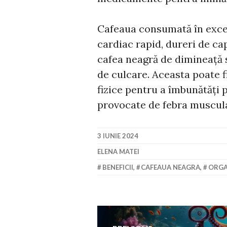
Cafeaua consumată în exces
cardiac rapid, dureri de ca
cafea neagră de dimineață sa
de culcare. Aceasta poate 
fizice pentru a îmbunătăți 
provocate de febra muscul
3 IUNIE 2024
ELENA MATEI
BENEFICII
,
CAFEAUA NEAGRA
,
ORGA
Navigare