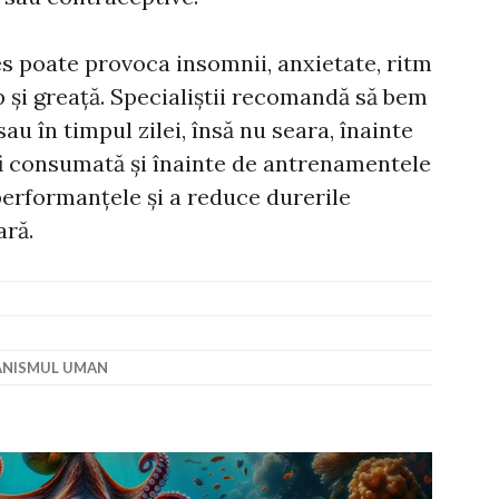
 poate provoca insomnii, anxietate, ritm
p și greață. Specialiștii recomandă să bem
u în timpul zilei, însă nu seara, înainte
fi consumată și înainte de antrenamentele
performanțele și a reduce durerile
ară.
NISMUL UMAN