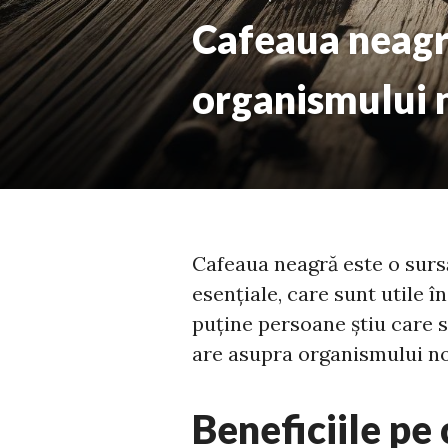
Cafeaua neagră
organismului 
Cafeaua neagră este o sursă
esențiale, care sunt utile 
puține persoane știu care s
are asupra organismului nos
Beneficiile pe