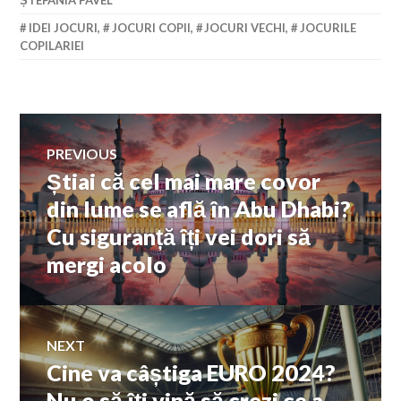
IDEI JOCURI
,
JOCURI COPII
,
JOCURI VECHI
,
JOCURILE
COPILARIEI
Navigare
PREVIOUS
Știai că cel mai mare covor
Previous
în
post:
din lume se află în Abu Dhabi?
Cu siguranță îți vei dori să
articole
mergi acolo
NEXT
Cine va câștiga EURO 2024?
Next
post:
Nu o să îți vină să crezi ce a