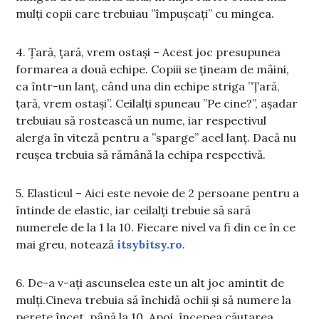
mulți copii care trebuiau ”împușcați” cu mingea.
4. Țară, țară, vrem ostași – Acest joc presupunea
formarea a două echipe. Copiii se țineam de mâini,
ca într-un lanț, când una din echipe striga ”Țară,
țară, vrem ostași”. Ceilalți spuneau ”Pe cine?”, așadar
trebuiau să rostească un nume, iar respectivul
alerga în viteză pentru a ”sparge” acel lanț. Dacă nu
reușea trebuia să rămână la echipa respectivă.
5. Elasticul – Aici este nevoie de 2 persoane pentru a
întinde de elastic, iar ceilalți trebuie să sară
numerele de la 1 la 10. Fiecare nivel va fi din ce în ce
mai greu, notează
itsybitsy.ro
.
6. De-a v-ați ascunselea este un alt joc amintit de
mulți.Cineva trebuia să închidă ochii și să numere la
perete încet, până la 10. Apoi, începea căutarea