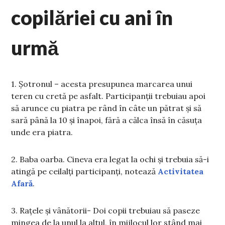
copilăriei cu ani în
urmă
1. Șotronul – acesta presupunea marcarea unui
teren cu cretă pe asfalt. Participanții trebuiau apoi
să arunce cu piatra pe rând în câte un pătrat și să
sară până la 10 și înapoi, fără a călca însă în căsuța
unde era piatra.
2. Baba oarba. Cineva era legat la ochi și trebuia să-i
atingă pe ceilalți participanți, notează
Activitatea
Afară
.
3. Rațele și vânătorii- Doi copii trebuiau să paseze
mingea de la unul la altul, în mijlocul lor stând mai