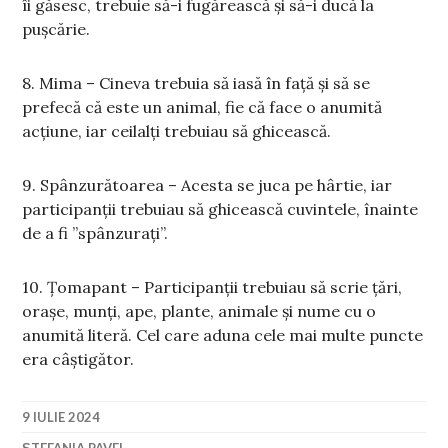
îi găsesc, trebuie să-i fugărească și să-i ducă la
pușcărie.
8. Mima – Cineva trebuia să iasă în față și să se
prefecă că este un animal, fie că face o anumită
acțiune, iar ceilalți trebuiau să ghicească.
9. Spânzurătoarea – Acesta se juca pe hârtie, iar
participanții trebuiau să ghicească cuvintele, înainte
de a fi ”spânzurați”.
10. Țomapant – Participanții trebuiau să scrie țări,
orașe, munți, ape, plante, animale și nume cu o
anumită literă. Cel care aduna cele mai multe puncte
era câștigător.
9 IULIE 2024
ȘTEFANIA PAVEL