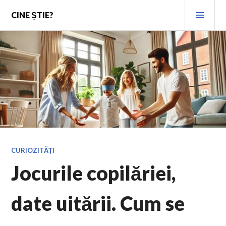
Skip
PRI
CINE ȘTIE?
to
MEN
content
CURIOZITĂȚI
Jocurile copilăriei,
date uitării. Cum se