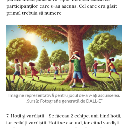
participanților care s-au ascuns. Cel care era găsit
primul trebuia să numere.
Imagine reprezentativă pentru jocul de-a v-ați ascunselea.
„Sursă: Fotografie generată de DALL-E”
7. Hoții și vardiștii – Se făceau 2 echipe, unii fiind hoții,
iar ceilalți vardiștii. Hoții se ascund, iar când vardiștii