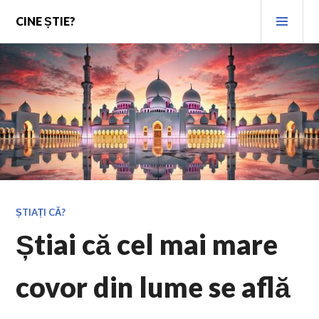
Skip
PRI
CINE ȘTIE?
to
MEN
content
ȘTIAȚI CĂ?
Știai că cel mai mare
covor din lume se află