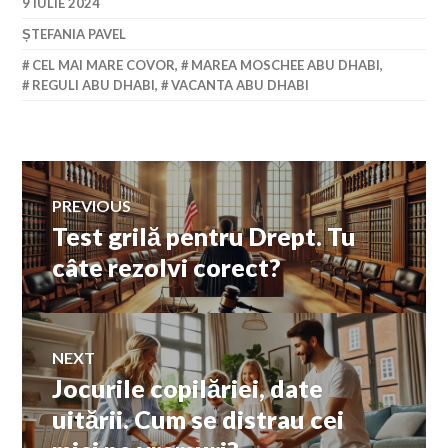
9 IULIE 2024
ȘTEFANIA PAVEL
CEL MAI MARE COVOR
,
MAREA MOSCHEE ABU DHABI
,
REGULI ABU DHABI
,
VACANTA ABU DHABI
Navigare
PREVIOUS
Test grilă pentru Drept. Tu
Previous
în
post:
câte rezolvi corect?
articole
NEXT
Jocurile copilăriei, date
Next
post:
uitării. Cum se distrau cei