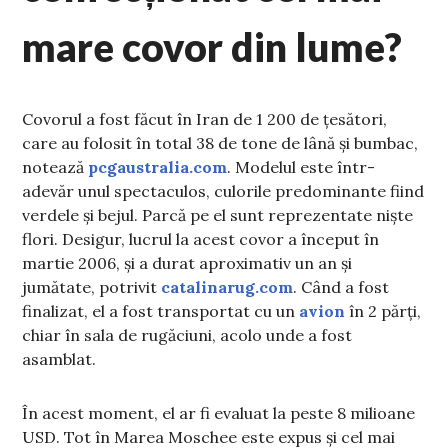
mare covor din lume?
Covorul a fost făcut în Iran de 1 200 de țesători,
care au folosit în total 38 de tone de lână și bumbac,
notează
pcgaustralia.com
. Modelul este într-
adevăr unul spectaculos, culorile predominante fiind
verdele și bejul. Parcă pe el sunt reprezentate niște
flori. Desigur, lucrul la acest covor a început în
martie 2006, și a durat aproximativ un an și
jumătate, potrivit
catalinarug.com
. Când a fost
finalizat, el a fost transportat cu un
avion
în 2 părți,
chiar în sala de rugăciuni, acolo unde a fost
asamblat.
În acest moment, el ar fi evaluat la peste 8 milioane
USD. Tot în Marea Moschee este expus și cel mai