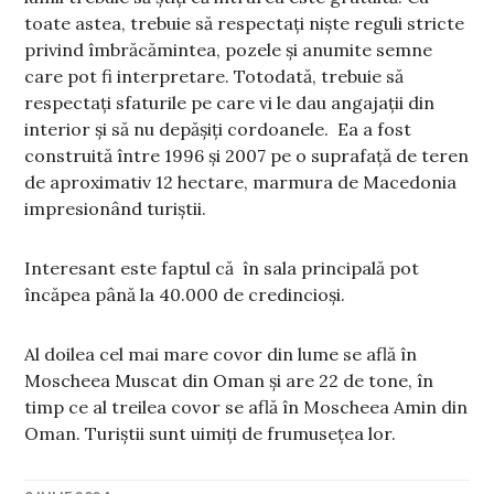
toate astea, trebuie să respectați niște reguli stricte
privind îmbrăcămintea, pozele și anumite semne
care pot fi interpretare. Totodată, trebuie să
respectați sfaturile pe care vi le dau angajații din
interior și să nu depășiți cordoanele. Ea a fost
construită între 1996 și 2007 pe o suprafață de teren
de aproximativ 12 hectare, marmura de Macedonia
impresionând turiștii.
Interesant este faptul că în sala principală pot
încăpea până la 40.000 de credincioși.
Al doilea cel mai mare covor din lume se află în
Moscheea Muscat din Oman și are 22 de tone, în
timp ce al treilea covor se află în Moscheea Amin din
Oman. Turiștii sunt uimiți de frumusețea lor.